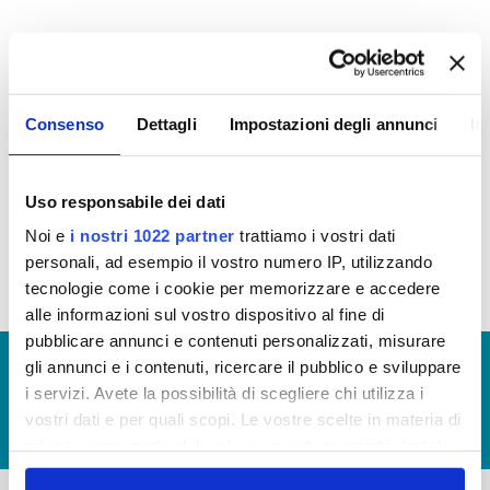
La documentazione allegata disciplina le attività
dei soggetti coinvolti nell'iter autorizzativo di
subcontratti/subaffidamenti nell'ambito di appalti
Consenso
Dettagli
Impostazioni degli annunci
In
di lavori, servizi e forniture aggiudicati da
Publiacqua S.p.A.
Fornisce, altresì, un supporto documentale utile
Uso responsabile dei dati
alla presentazione delle istanze di subcontratto in
ottemperanza alla normativa vigente.
Noi e
i nostri 1022 partner
trattiamo i vostri dati
personali, ad esempio il vostro numero IP, utilizzando
tecnologie come i cookie per memorizzare e accedere
alle informazioni sul vostro dispositivo al fine di
pubblicare annunci e contenuti personalizzati, misurare
© Copyright 2017 - 2026
GLOSSARIO
gli annunci e i contenuti, ricercare il pubblico e sviluppare
i servizi. Avete la possibilità di scegliere chi utilizza i
GIUDICA IL SERVIZIO
vostri dati e per quali scopi. Le vostre scelte in materia di
LAVORA CON NOI
privacy sono applicabili solo su questa proprietà digitale
in cui avete effettuato le vostre scelte. È possibile