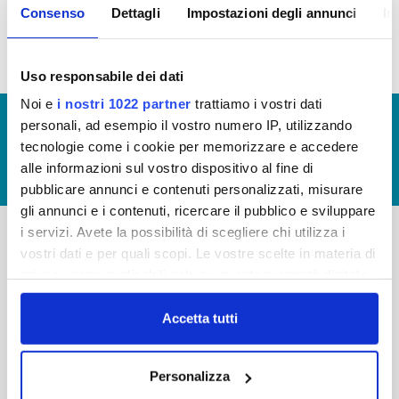
bis, comma 3 del D.Lgs 33/2013
Consenso
Dettagli
Impostazioni degli annunci
In
Uso responsabile dei dati
Noi e
i nostri 1022 partner
trattiamo i vostri dati
© Copyright 2017 - 2026
GLOSSARIO
personali, ad esempio il vostro numero IP, utilizzando
tecnologie come i cookie per memorizzare e accedere
GIUDICA IL SERVIZIO
alle informazioni sul vostro dispositivo al fine di
LAVORA CON NOI
pubblicare annunci e contenuti personalizzati, misurare
gli annunci e i contenuti, ricercare il pubblico e sviluppare
i servizi. Avete la possibilità di scegliere chi utilizza i
vostri dati e per quali scopi. Le vostre scelte in materia di
-
-
privacy sono applicabili solo su questa proprietà digitale
Publiacqua S.p.A
in cui avete effettuato le vostre scelte. È possibile
FAQ
Via Villamagna 90/c -
modificare o revocare il proprio consenso in qualsiasi
Accetta tutti
PRIVACY POLICY
50126 Fi
momento dalla Dichiarazione sui cookie o facendo clic
Tel. +39 055688903
NOTE LEGALI
sull'icona di attivazione della privacy.
Fax. +39 0556862495
Personalizza
COOKIE