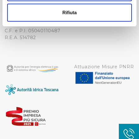
-
Con il tuo consenso, vorremmo anche:
WHISTLEBLOWING
raccogliere informazioni sulla tua posizione
Cap. Soc. 150.280.056,72
Rifiuta
CREDITS
i.v.
geografica, con un'approssimazione di qualche
Reg Imprese Firenze
metro,
C.F. e P.I. 05040110487
Identificare il tuo dispositivo, scansionandolo
R.E.A. 514782
attivamente alla ricerca di caratteristiche specifiche
(impronte digitali).
Approfondisci come vengono elaborati i tuoi dati personali
e imposta le tue preferenze nella
sezione dettagli
. Puoi
Attuazione Misure PNRR
modificare o ritirare il tuo consenso in qualsiasi momento
dalla Dichiarazione sui cookie.
Utilizziamo dei cookie tecnici necessari per rendere
fruibile il sito web abilitandone funzionalità di base quali
la navigazione sulle pagine e l'accesso alle aree
protette. In linea con le preferenze manifestate
dall’Utente e con i consensi dallo stesso prestati, i
cookie possono essere inoltre utilizzati per analizzare il
traffico sul nostro sito web, per personalizzare