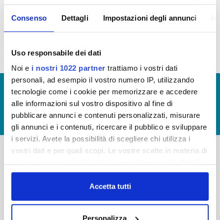
società partecipate non soggette al controllo di
amministrazioni pubbliche, ex art. 2 bis, comma 3
Consenso
Dettagli
Impostazioni degli annunci
In
del D.Lgs 33/2013
Uso responsabile dei dati
Noi e
i nostri 1022 partner
trattiamo i vostri dati
personali, ad esempio il vostro numero IP, utilizzando
© Copyright 2017 - 2026
GLOSSARIO
tecnologie come i cookie per memorizzare e accedere
alle informazioni sul vostro dispositivo al fine di
GIUDICA IL SERVIZIO
pubblicare annunci e contenuti personalizzati, misurare
LAVORA CON NOI
gli annunci e i contenuti, ricercare il pubblico e sviluppare
i servizi. Avete la possibilità di scegliere chi utilizza i
vostri dati e per quali scopi. Le vostre scelte in materia di
privacy sono applicabili solo su questa proprietà digitale
-
-
in cui avete effettuato le vostre scelte. È possibile
Publiacqua S.p.A
FAQ
modificare o revocare il proprio consenso in qualsiasi
Accetta tutti
Via Villamagna 90/c -
momento dalla Dichiarazione sui cookie o facendo clic
PRIVACY POLICY
50126 Fi
sull'icona di attivazione della privacy.
Tel. +39 055688903
NOTE LEGALI
Personalizza