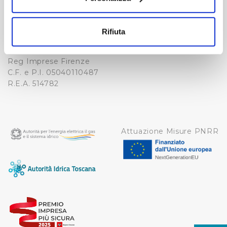
Fax. +39 0556862495
COOKIE
Con il tuo consenso, vorremmo anche:
-
raccogliere informazioni sulla tua posizione
WHISTLEBLOWING
Rifiuta
Cap. Soc. 150.280.056,72
geografica, con un'approssimazione di qualche
CREDITS
i.v.
metro,
Reg Imprese Firenze
Identificare il tuo dispositivo, scansionandolo
C.F. e P.I. 05040110487
attivamente alla ricerca di caratteristiche specifiche
R.E.A. 514782
(impronte digitali).
Approfondisci come vengono elaborati i tuoi dati personali
e imposta le tue preferenze nella
sezione dettagli
. Puoi
modificare o ritirare il tuo consenso in qualsiasi momento
Attuazione Misure PNRR
dalla Dichiarazione sui cookie.
Utilizziamo dei cookie tecnici necessari per rendere
fruibile il sito web abilitandone funzionalità di base quali
la navigazione sulle pagine e l'accesso alle aree
protette. In linea con le preferenze manifestate
dall’Utente e con i consensi dallo stesso prestati, i
cookie possono essere inoltre utilizzati per analizzare il