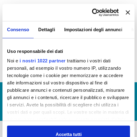
In questa sezione è possibile trovare i
Bandi di
Gara
in corso e scaduti
Consenso
Dettagli
Impostazioni degli annunci
In
Riepilogo Bandi di gara 2018 - Aggiornamento
anni: 2013-2014-2015-2016-2017-2018 (visualizza
Uso responsabile dei dati
documentazione)
Noi e
i nostri 1022 partner
trattiamo i vostri dati
personali, ad esempio il vostro numero IP, utilizzando
tecnologie come i cookie per memorizzare e accedere
alle informazioni sul vostro dispositivo al fine di
pubblicare annunci e contenuti personalizzati, misurare
© Copyright 2017 - 2026
GLOSSARIO
gli annunci e i contenuti, ricercare il pubblico e sviluppare
GIUDICA IL SERVIZIO
i servizi. Avete la possibilità di scegliere chi utilizza i
LAVORA CON NOI
vostri dati e per quali scopi. Le vostre scelte in materia di
privacy sono applicabili solo su questa proprietà digitale
in cui avete effettuato le vostre scelte. È possibile
modificare o revocare il proprio consenso in qualsiasi
Accetta tutti