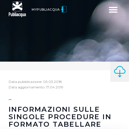
Toggle
MYPUBLIACQUA
navigatio
Data pubblicazione: 05.03.2018
Data aggiornamento: 17.04.2019
INFORMAZIONI SULLE
SINGOLE PROCEDURE IN
FORMATO TABELLARE