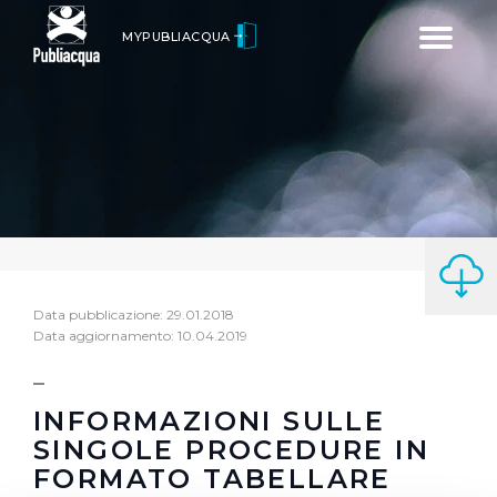
Toggle
MYPUBLIACQUA
navigatio
Data pubblicazione: 29.01.2018
Data aggiornamento: 10.04.2019
INFORMAZIONI SULLE
SINGOLE PROCEDURE IN
FORMATO TABELLARE