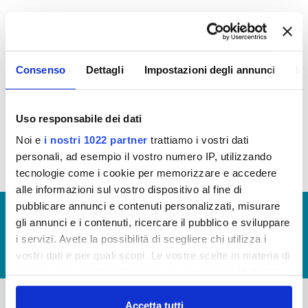
In questa sezione è possibile trovare i
Bandi di
Gara
in corso e scaduti
Consenso
Dettagli
Impostazioni degli annunci
In
Bandi di gara 2017 - Aggiornamento anni: 2013-
2014-2015-2016-2017 (visualizza documentazione)
Uso responsabile dei dati
Noi e
i nostri 1022 partner
trattiamo i vostri dati
personali, ad esempio il vostro numero IP, utilizzando
tecnologie come i cookie per memorizzare e accedere
alle informazioni sul vostro dispositivo al fine di
pubblicare annunci e contenuti personalizzati, misurare
© Copyright 2017 - 2026
GLOSSARIO
gli annunci e i contenuti, ricercare il pubblico e sviluppare
GIUDICA IL SERVIZIO
i servizi. Avete la possibilità di scegliere chi utilizza i
vostri dati e per quali scopi. Le vostre scelte in materia di
LAVORA CON NOI
privacy sono applicabili solo su questa proprietà digitale
in cui avete effettuato le vostre scelte. È possibile
modificare o revocare il proprio consenso in qualsiasi
Accetta tutti