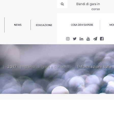
Bandi di gara in
corso
NEWS
COSA DEVI SAPERE
MOD
EDUCAZIONE
|
2017
|
Bandi di gara e contratti
|
Informazioni sulle 