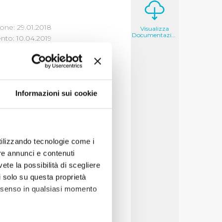
one: 29.01.2018
Visualizza
Documentazione
to: 10.04.2019
 FORMATO
Informazioni sui cookie
ione)
utilizzando tecnologie come i
re annunci e contenuti
vete la possibilità di scegliere
li solo su questa proprietà
consenso in qualsiasi momento