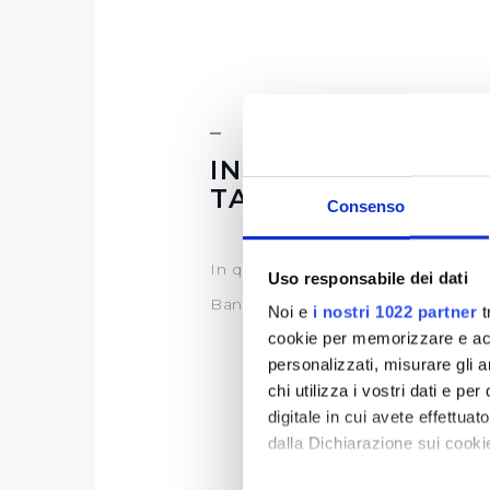
INFORMAZIONI S
TABELLARE
Consenso
In questa sezione è possibile tro
Uso responsabile dei dati
Bandi di gara 2017 - Aggiornamen
Noi e
i nostri 1022 partner
t
cookie per memorizzare e acce
personalizzati, misurare gli an
chi utilizza i vostri dati e pe
digitale in cui avete effettua
dalla Dichiarazione sui cookie