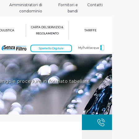
Amministratori di
Fornitori e
Contatti
condominio
bandi
CARTA DEL SERVIZIO &
ULISTICA
TARIFFE
REGOLAMENTO
MyPubliacqua
Sportello Digitale
singole procedure in formato tabellare
GUASTI
800 3