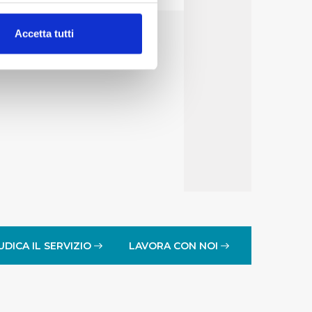
alche metro,
Accetta tutti
e specifiche (impronte
ezione dettagli
. Puoi
lità di base quali la
te dall’Utente e con i
affico sul nostro sito web,
idendo informazioni sul
 di analisi dei dati web,
oni che l’Utente ha fornito
UDICA IL SERVIZIO
LAVORA CON NOI
r le finalità sopra indicate.
onando i singoli cookie