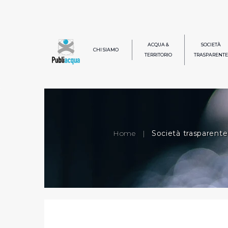
ACQUA &
SOCIETÀ
CHI SIAMO
TERRITORIO
TRASPARENTE
Home
|
Società trasparente