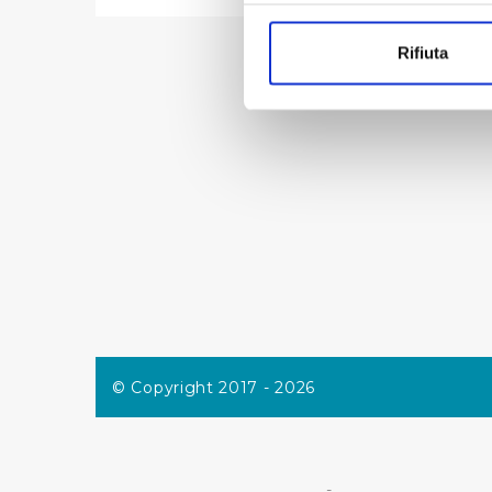
Con il tuo consenso, vorrem
raccogliere informazi
Rifiuta
Identificare il tuo di
digitali).
Approfondisci come vengono el
modificare o ritirare il tuo 
Utilizziamo dei cookie tecnic
navigazione sulle pagine e l'
consensi dallo stesso prestat
per personalizzare contenuti
modo in cui l’Utente utilizza 
pubblicità e social media, p
loro o che hanno raccolto dal
© Copyright 2017 - 2026
Cliccando su "Accetta tutti",
Cliccando su "Personalizza" 
desiderati e le terze parti d
-