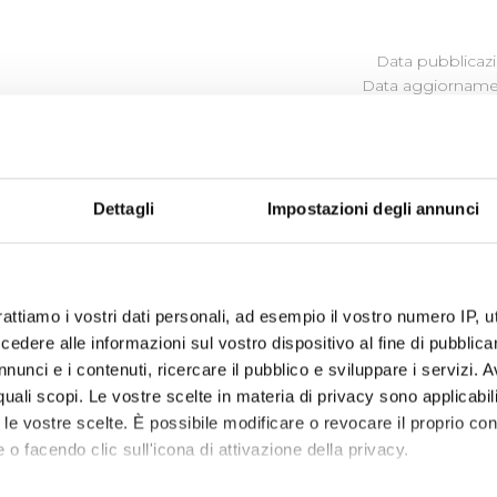
Data pubblicazi
Data aggiornamen
ULLE SINGOLE PROCEDURE IN
Dettagli
Impostazioni degli annunci
vare i
Bandi di Gara
in corso e scaduti
to anni: 2013-2014-2015-2016-2017 (visualizza documentaz
rattiamo i vostri dati personali, ad esempio il vostro numero IP, 
dere alle informazioni sul vostro dispositivo al fine di pubblica
nunci e i contenuti, ricercare il pubblico e sviluppare i servizi. A
r quali scopi. Le vostre scelte in materia di privacy sono applicabi
to le vostre scelte. È possibile modificare o revocare il proprio 
 o facendo clic sull'icona di attivazione della privacy.