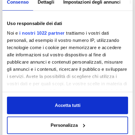
distribuite complessivamente, sommando a quelle
Consenso
Dettagli
Impostazioni degli annunci
In
regalate dall’azienda quelle donate agli studenti
delle altre classi del ciclo elementare dalle singole
Uso responsabile dei dati
Amministrazioni Comunali. Una operazione
capillare supportata da incontri sul territorio e da
Noi e
i nostri 1022 partner
trattiamo i vostri dati
campagne pubblicitarie su social e su mezzi
personali, ad esempio il vostro numero IP, utilizzando
tradizionali per l'anno scolastico 2019-2020.
tecnologie come i cookie per memorizzare e accedere
alle informazioni sul vostro dispositivo al fine di
Un'operazione che si è ripetuta anche per l'anno
pubblicare annunci e contenuti personalizzati, misurare
scolastico 2020-2021 con consegne che hanno
gli annunci e i contenuti, ricercare il pubblico e sviluppare
dovuto fare i conti con l'emergenza sanitaria
i servizi. Avete la possibilità di scegliere chi utilizza i
nazionale e che, comunque, hanno interessato
vostri dati e per quali scopi. Le vostre scelte in materia di
ancora una volta gran parte dei Comuni.
privacy sono applicabili solo su questa proprietà digitale
in cui avete effettuato le vostre scelte. È possibile
modificare o revocare il proprio consenso in qualsiasi
Accetta tutti
momento dalla Dichiarazione sui cookie o facendo clic
sull'icona di attivazione della privacy.
Personalizza
Con il tuo consenso, vorremmo anche: