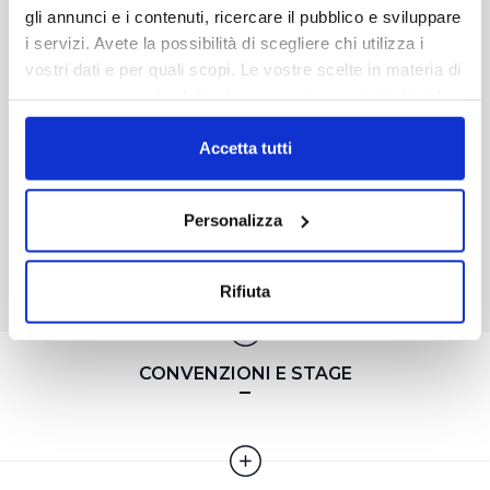
gli annunci e i contenuti, ricercare il pubblico e sviluppare
i servizi. Avete la possibilità di scegliere chi utilizza i
Il
Regolamento
per il reclutamento del personale
vostri dati e per quali scopi. Le vostre scelte in materia di
è in vigore dal 04/01/2024
privacy sono applicabili solo su questa proprietà digitale
in cui avete effettuato le vostre scelte. È possibile
modificare o revocare il proprio consenso in qualsiasi
Accetta tutti
momento dalla Dichiarazione sui cookie o facendo clic
sull'icona di attivazione della privacy.
Personalizza
Con il tuo consenso, vorremmo anche:
raccogliere informazioni sulla tua posizione
Rifiuta
geografica, con un'approssimazione di qualche
metro,
Identificare il tuo dispositivo, scansionandolo
CONVENZIONI E STAGE
attivamente alla ricerca di caratteristiche specifiche
(impronte digitali).
Approfondisci come vengono elaborati i tuoi dati personali
e imposta le tue preferenze nella
sezione dettagli
. Puoi