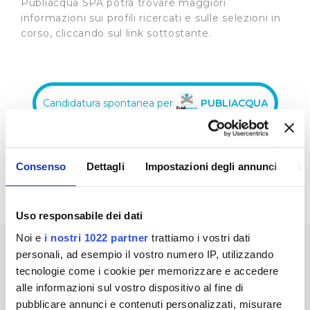
Publiacqua SPA potrà trovare maggiori
informazioni sui profili ricercati e sulle selezioni in
corso, cliccando sul link sottostante.
Candidatura spontanea per
PUBLIACQUA
Candidatura spontanea per
GRUPPO ACEA
Consenso
Dettagli
Impostazioni degli annunci
In
Uso responsabile dei dati
Noi e
i nostri 1022 partner
trattiamo i vostri dati
REGOLAMENTO RECLUTAMENTO PERSONALE
personali, ad esempio il vostro numero IP, utilizzando
tecnologie come i cookie per memorizzare e accedere
alle informazioni sul vostro dispositivo al fine di
pubblicare annunci e contenuti personalizzati, misurare