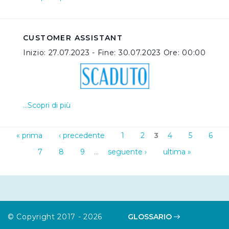
impostazioni di default e dunque la continuazione della
navigazione in assenza di cookie o altri sistemi di
tracciamento ad esclusione di quelli tecnici
CUSTOMER ASSISTANT
indispensabili per una corretta visualizzazione della
Inizio: 27.07.2023 - Fine: 30.07.2023 Ore: 00:00
pagina.
…Scopri di più
« prima
‹ precedente
1
2
3
4
5
6
7
8
9
…
seguente ›
ultima »
© Copyright 2017 - 2026
GLOSSARIO