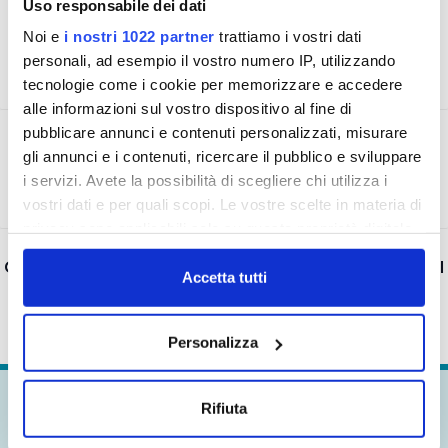
Uso responsabile dei dati
RICERCA LAUREATI IN GIURISPRUDENZA PER
PRATICA FORENSE (6+6 MESI)
Noi e
i nostri 1022 partner
trattiamo i vostri dati
personali, ad esempio il vostro numero IP, utilizzando
tecnologie come i cookie per memorizzare e accedere
alle informazioni sul vostro dispositivo al fine di
pubblicare annunci e contenuti personalizzati, misurare
PRIVACY
gli annunci e i contenuti, ricercare il pubblico e sviluppare
i servizi. Avete la possibilità di scegliere chi utilizza i
vostri dati e per quali scopi. Le vostre scelte in materia di
privacy sono applicabili solo su questa proprietà digitale
in cui avete effettuato le vostre scelte. È possibile
OPERATORE/OPERATRICE CONDUZIONE IMPIANTI DI
modificare o revocare il proprio consenso in qualsiasi
Accetta tutti
POTABILIZZAZIONE
momento dalla Dichiarazione sui cookie o facendo clic
sull'icona di attivazione della privacy.
Personalizza
Con il tuo consenso, vorremmo anche:
raccogliere informazioni sulla tua posizione
Rifiuta
BANDI DI SELEZIONE
geografica, con un'approssimazione di qualche