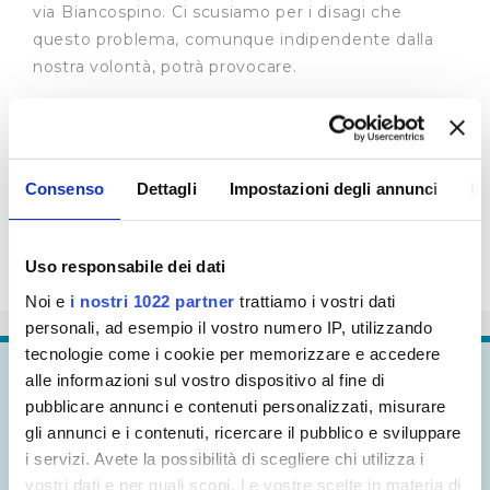
via Biancospino. Ci scusiamo per i disagi che
questo problema, comunque indipendente dalla
nostra volontà, potrà provocare.
Consenso
Dettagli
Impostazioni degli annunci
In
Uso responsabile dei dati
Noi e
i nostri 1022 partner
trattiamo i vostri dati
personali, ad esempio il vostro numero IP, utilizzando
tecnologie come i cookie per memorizzare e accedere
alle informazioni sul vostro dispositivo al fine di
Continua a
esplorare
pubblicare annunci e contenuti personalizzati, misurare
gli annunci e i contenuti, ricercare il pubblico e sviluppare
i servizi. Avete la possibilità di scegliere chi utilizza i
vostri dati e per quali scopi. Le vostre scelte in materia di