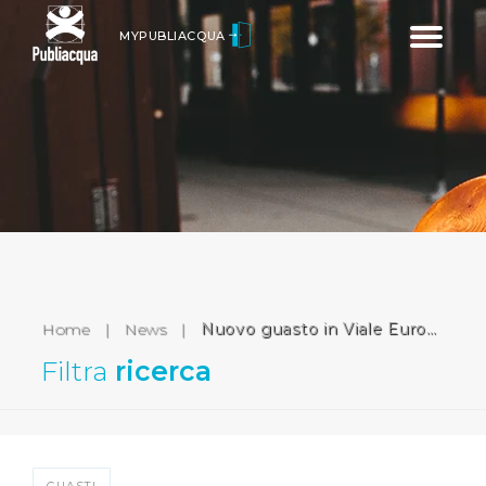
Toggle
MYPUBLIACQUA
navigatio
Home
|
News
|
Nuovo guasto in Viale Europa (Quarrata)
Filtra
ricerca