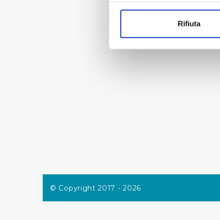
Con il tuo consenso, vorrem
raccogliere informazi
Rifiuta
Identificare il tuo di
digitali).
Approfondisci come vengono el
modificare o ritirare il tuo 
Utilizziamo dei cookie tecnic
navigazione sulle pagine e l'
consensi dallo stesso prestat
per personalizzare contenuti
modo in cui l’Utente utilizza 
pubblicità e social media, p
loro o che hanno raccolto dal
Cliccando su "Accetta tutti",
© Copyright 2017 - 2026
Cliccando su "Personalizza" 
desiderati e le terze parti d