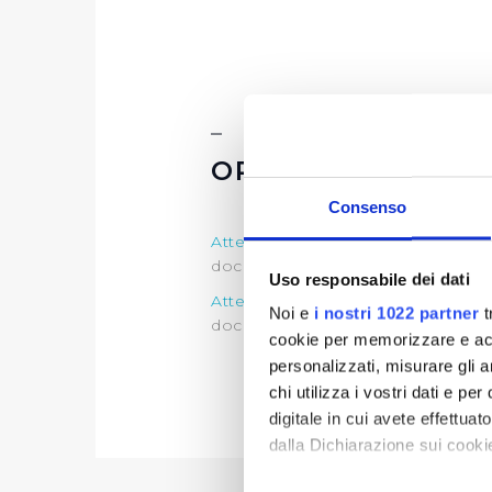
ORGANI DI CONT
Consenso
Attestazione ODV
sull'assolviment
documentazione)
Uso responsabile dei dati
Attestazione ODV
sull'assolviment
Noi e
i nostri 1022 partner
t
documentazione)
cookie per memorizzare e acce
personalizzati, misurare gli an
chi utilizza i vostri dati e pe
digitale in cui avete effettua
dalla Dichiarazione sui cookie