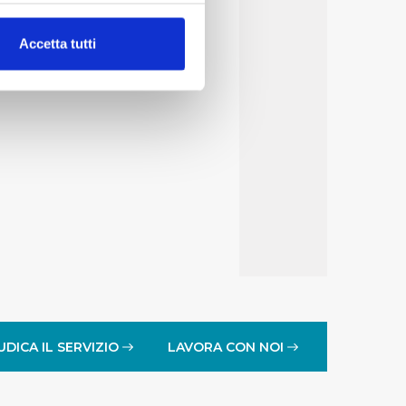
alche metro,
Accetta tutti
e specifiche (impronte
ezione dettagli
. Puoi
lità di base quali la
te dall’Utente e con i
affico sul nostro sito web,
idendo informazioni sul
 di analisi dei dati web,
oni che l’Utente ha fornito
r le finalità sopra indicate.
UDICA IL SERVIZIO
LAVORA CON NOI
onando i singoli cookie