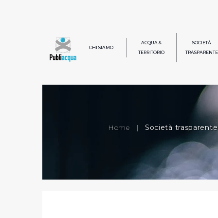
ACQUA &
SOCIETÀ
CHI SIAMO
TERRITORIO
TRASPARENTE
Home
|
Società trasparente