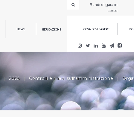
Bandi di gara in
corso
NEWS
COSA DEVI SAPERE
MOD
EDUCAZIONE
|
2025
|
Controlli e rilievi sull'amministrazione
|
Organ