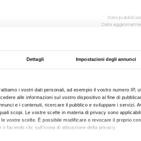
Data pubblicazi
Data aggiornamen
ROLLO CHE SVOLGE LA FUNZIO
Dettagli
Impostazioni degli annunci
o degli obblighi di pubblicazione al 31/05/2026 per annualit
o degli obblighi di pubblicazione al 31/05/2025 per annualit
rattiamo i vostri dati personali, ad esempio il vostro numero IP, 
dere alle informazioni sul vostro dispositivo al fine di pubblica
nunci e i contenuti, ricercare il pubblico e sviluppare i servizi. A
r quali scopi. Le vostre scelte in materia di privacy sono applicabi
to le vostre scelte. È possibile modificare o revocare il proprio 
 o facendo clic sull'icona di attivazione della privacy.