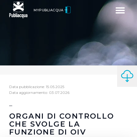
Toggle
MYPUBLIACQUA
navigatio
Data pubblicazione: 15.05.2025
Data aggiornamento: 03.07.2026
ORGANI DI CONTROLLO
CHE SVOLGE LA
FUNZIONE DI OIV