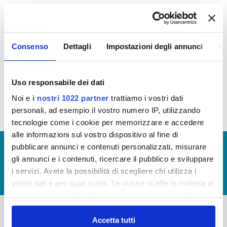
Attestazione ODV
sull'assolvimento degli obblighi
di pubblicazione al 31/05/2026 per annualità 2025
Consenso
Dettagli
Impostazioni degli annunci
In
(visualizza documentazione)
Attestazione ODV
sull'assolvimento degli obblighi
di pubblicazione al 31/05/2025 per annualità 2024
Uso responsabile dei dati
(visualizza documentazione)
Noi e
i nostri 1022 partner
trattiamo i vostri dati
personali, ad esempio il vostro numero IP, utilizzando
tecnologie come i cookie per memorizzare e accedere
alle informazioni sul vostro dispositivo al fine di
pubblicare annunci e contenuti personalizzati, misurare
© Copyright 2017 - 2026
GLOSSARIO
gli annunci e i contenuti, ricercare il pubblico e sviluppare
GIUDICA IL SERVIZIO
i servizi. Avete la possibilità di scegliere chi utilizza i
LAVORA CON NOI
vostri dati e per quali scopi. Le vostre scelte in materia di
privacy sono applicabili solo su questa proprietà digitale
in cui avete effettuato le vostre scelte. È possibile
modificare o revocare il proprio consenso in qualsiasi
Accetta tutti