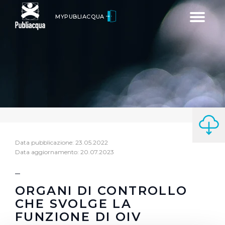
Toggle
MYPUBLIACQUA
navigatio
Data pubblicazione: 23.05.2022
Data aggiornamento: 20.07.2023
ORGANI DI CONTROLLO
CHE SVOLGE LA
FUNZIONE DI OIV