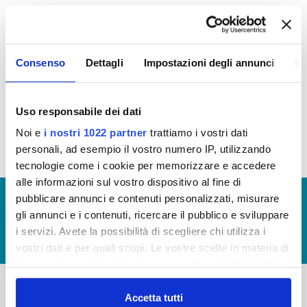
Attestazione ODV
sull'assolvimento degli obblighi
di pubblicazione al 31/05/2022 per annualità 2021
Consenso
Dettagli
Impostazioni degli annunci
In
(visualizza documentazione)
Attestazione ODV
sull'assolvimento degli obblighi
di pubblicazione al 30/06/2023 per annualità 2022
Uso responsabile dei dati
(visualizza documentazione)
Noi e
i nostri 1022 partner
trattiamo i vostri dati
personali, ad esempio il vostro numero IP, utilizzando
tecnologie come i cookie per memorizzare e accedere
alle informazioni sul vostro dispositivo al fine di
pubblicare annunci e contenuti personalizzati, misurare
© Copyright 2017 - 2026
GLOSSARIO
gli annunci e i contenuti, ricercare il pubblico e sviluppare
GIUDICA IL SERVIZIO
i servizi. Avete la possibilità di scegliere chi utilizza i
LAVORA CON NOI
vostri dati e per quali scopi. Le vostre scelte in materia di
privacy sono applicabili solo su questa proprietà digitale
in cui avete effettuato le vostre scelte. È possibile
modificare o revocare il proprio consenso in qualsiasi
Accetta tutti