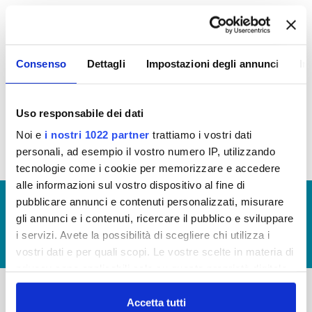
Attestazione ODV sull'assolvimento degli obblighi
di pubblicazione al 31/03/2019 per annualità
Consenso
Dettagli
Impostazioni degli annunci
In
2018 (Visualizza documentazione)
Attestazione ODV sull'assolvimento degli obblighi
di pubblicazione al 31/03/2018 per annualità 2017
Uso responsabile dei dati
(Visualizza documentazione)
Noi e
i nostri 1022 partner
trattiamo i vostri dati
personali, ad esempio il vostro numero IP, utilizzando
tecnologie come i cookie per memorizzare e accedere
alle informazioni sul vostro dispositivo al fine di
pubblicare annunci e contenuti personalizzati, misurare
© Copyright 2017 - 2026
GLOSSARIO
gli annunci e i contenuti, ricercare il pubblico e sviluppare
GIUDICA IL SERVIZIO
i servizi. Avete la possibilità di scegliere chi utilizza i
LAVORA CON NOI
vostri dati e per quali scopi. Le vostre scelte in materia di
privacy sono applicabili solo su questa proprietà digitale
in cui avete effettuato le vostre scelte. È possibile
modificare o revocare il proprio consenso in qualsiasi
Accetta tutti