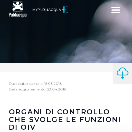
Toggle
MYPUBLIACQUA
navigatio
Data pubblicazione: 15.03.2018
Data aggiornamento: 23.04.2019
ORGANI DI CONTROLLO
CHE SVOLGE LE FUNZIONI
DI OIV