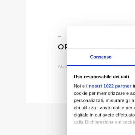
ORGANI DI CONTR
Consenso
Attestazione ODV sull'assolviment
Uso responsabile dei dati
Noi e
i nostri 1022 partner
t
cookie per memorizzare e acce
personalizzati, misurare gli an
chi utilizza i vostri dati e pe
digitale in cui avete effettua
dalla Dichiarazione sui cookie