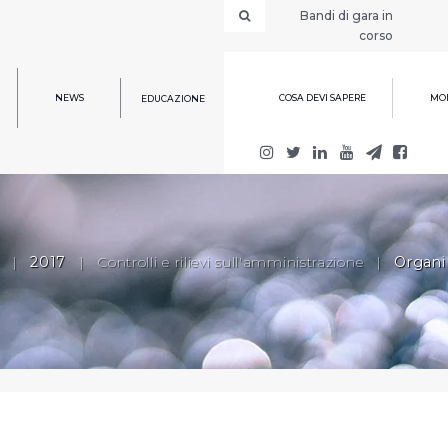
Bandi di gara in
corso
NEWS
COSA DEVI SAPERE
MOD
EDUCAZIONE
|
2017
|
Controlli e rilievi sull'amministrazione
|
Organi 