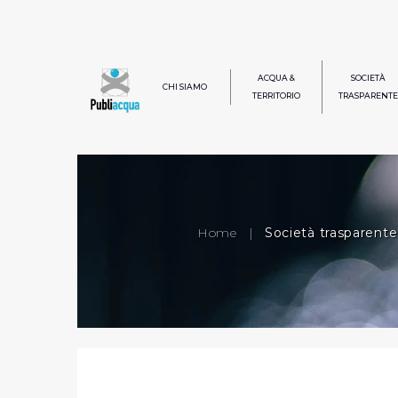
ACQUA &
SOCIETÀ
CHI SIAMO
TERRITORIO
TRASPARENTE
Home
|
Società trasparente