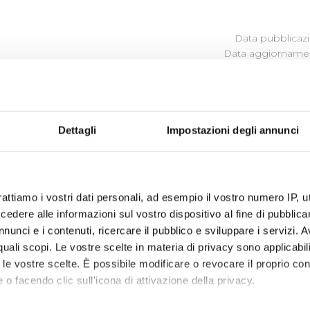
Data pubblicazi
Data aggiornamen
OLLO CHE SVOLGE LE FUNZION
Dettagli
Impostazioni degli annunci
o degli obblighi di pubblicazione (allego file)
rattiamo i vostri dati personali, ad esempio il vostro numero IP, 
dere alle informazioni sul vostro dispositivo al fine di pubblica
nunci e i contenuti, ricercare il pubblico e sviluppare i servizi. A
r quali scopi. Le vostre scelte in materia di privacy sono applicabi
to le vostre scelte. È possibile modificare o revocare il proprio 
 o facendo clic sull'icona di attivazione della privacy.