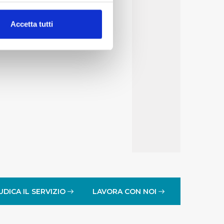
alche metro,
Accetta tutti
e specifiche (impronte
ezione dettagli
. Puoi
lità di base quali la
te dall’Utente e con i
affico sul nostro sito web,
idendo informazioni sul
 di analisi dei dati web,
oni che l’Utente ha fornito
r le finalità sopra indicate.
UDICA IL SERVIZIO
LAVORA CON NOI
onando i singoli cookie