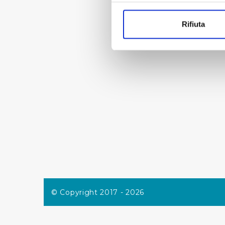
Con il tuo consenso, vorrem
raccogliere informazi
Rifiuta
Identificare il tuo di
digitali).
Approfondisci come vengono el
modificare o ritirare il tuo 
Utilizziamo dei cookie tecnic
navigazione sulle pagine e l'
consensi dallo stesso prestat
per personalizzare contenuti
modo in cui l’Utente utilizza 
pubblicità e social media, p
loro o che hanno raccolto dal
Cliccando su "Accetta tutti",
© Copyright 2017 - 2026
Cliccando su "Personalizza" 
desiderati e le terze parti d