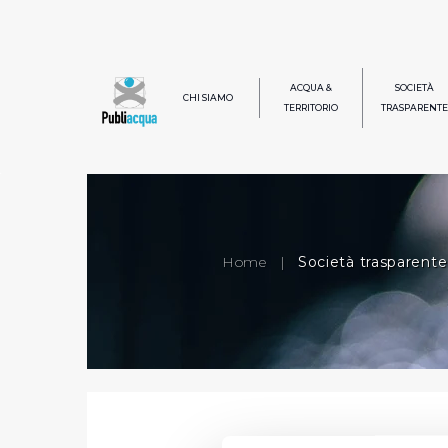
ACQUA &
SOCIETÀ
CHI SIAMO
TERRITORIO
TRASPARENTE
Home
|
Società trasparente