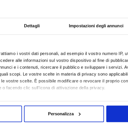
Da
Dat
Dettagli
Impostazioni degli annunci
rattiamo i vostri dati personali, ad esempio il vostro numero IP, 
dere alle informazioni sul vostro dispositivo al fine di pubblica
are le seguenti informazioni:
nunci e i contenuti, ricercare il pubblico e sviluppare i servizi. A
r quali scopi. Le vostre scelte in materia di privacy sono applicabi
to le vostre scelte. È possibile modificare o revocare il proprio 
 o facendo clic sull'icona di attivazione della privacy.
gamenti
mo anche:
oni sulla tua posizione geografica, con un'approssimazione di qu
Personalizza
spositivo, scansionandolo attivamente alla ricerca di caratteristich