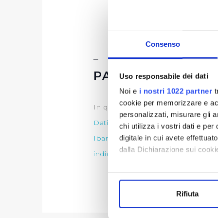
Consenso
PAGAMENTI
Uso responsabile dei dati
Noi e
i nostri 1022 partner
t
cookie per memorizzare e acce
In questa sezione è possibile trov
personalizzati, misurare gli an
Dati sui pagamenti
chi utilizza i vostri dati e pe
digitale in cui avete effettua
Iban e pagamenti informatici
dalla Dichiarazione sui cookie
indicatori di tempestività dei pa
Con il tuo consenso, vorrem
raccogliere informazi
Rifiuta
Identificare il tuo di
digitali).