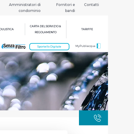
Amministratori di
Fornitori e
Contatti
condominio
bandi
CARTA DEL SERVIZIO &
ULISTICA
TARIFFE
REGOLAMENTO
MyPubliacqua
Sportello Digitale
GUASTI
800 3