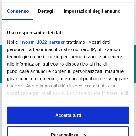
società partecipate non soggette al controllo di
amministrazioni pubbliche, ex art. 2 bis, comma 3
Consenso
Dettagli
Impostazioni degli annunci
In
del D.Lgs 33/2013
Uso responsabile dei dati
Noi e
i nostri 1022 partner
trattiamo i vostri dati
personali, ad esempio il vostro numero IP, utilizzando
© Copyright 2017 - 2026
GLOSSARIO
tecnologie come i cookie per memorizzare e accedere
alle informazioni sul vostro dispositivo al fine di
GIUDICA IL SERVIZIO
pubblicare annunci e contenuti personalizzati, misurare
LAVORA CON NOI
gli annunci e i contenuti, ricercare il pubblico e sviluppare
i servizi. Avete la possibilità di scegliere chi utilizza i
vostri dati e per quali scopi. Le vostre scelte in materia di
privacy sono applicabili solo su questa proprietà digitale
-
-
in cui avete effettuato le vostre scelte. È possibile
Publiacqua S.p.A
FAQ
modificare o revocare il proprio consenso in qualsiasi
Accetta tutti
Via Villamagna 90/c -
momento dalla Dichiarazione sui cookie o facendo clic
PRIVACY POLICY
50126 Fi
sull'icona di attivazione della privacy.
Tel. +39 055688903
NOTE LEGALI
Personalizza