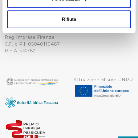
Fax. +39 0556862495
COOKIE
Con il tuo consenso, vorremmo anche:
-
raccogliere informazioni sulla tua posizione
WHISTLEBLOWING
Rifiuta
Cap. Soc. 150.280.056,72
geografica, con un'approssimazione di qualche
CREDITS
i.v.
metro,
Reg Imprese Firenze
Identificare il tuo dispositivo, scansionandolo
C.F. e P.I. 05040110487
attivamente alla ricerca di caratteristiche specifiche
R.E.A. 514782
(impronte digitali).
Approfondisci come vengono elaborati i tuoi dati personali
e imposta le tue preferenze nella
sezione dettagli
. Puoi
modificare o ritirare il tuo consenso in qualsiasi momento
Attuazione Misure PNRR
dalla Dichiarazione sui cookie.
Utilizziamo dei cookie tecnici necessari per rendere
fruibile il sito web abilitandone funzionalità di base quali
la navigazione sulle pagine e l'accesso alle aree
protette. In linea con le preferenze manifestate
dall’Utente e con i consensi dallo stesso prestati, i
cookie possono essere inoltre utilizzati per analizzare il