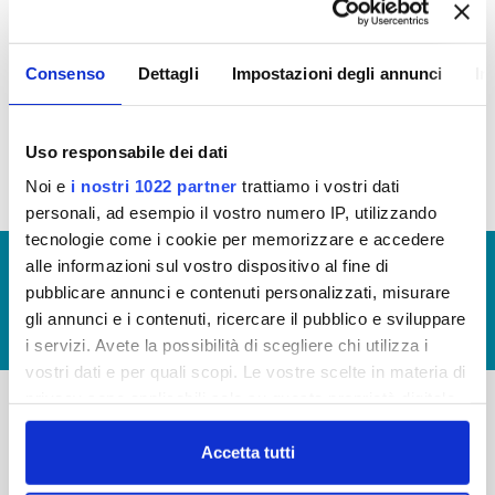
TRASPARENZA
Consenso
Dettagli
Impostazioni degli annunci
In
Regolamento
e
Allegato 1
per la Trasparenza e la
Prevenzione della Corruzione (Visualizza
Documentazione)
Uso responsabile dei dati
Noi e
i nostri 1022 partner
trattiamo i vostri dati
personali, ad esempio il vostro numero IP, utilizzando
tecnologie come i cookie per memorizzare e accedere
© Copyright 2017 - 2026
GLOSSARIO
alle informazioni sul vostro dispositivo al fine di
pubblicare annunci e contenuti personalizzati, misurare
GIUDICA IL SERVIZIO
gli annunci e i contenuti, ricercare il pubblico e sviluppare
LAVORA CON NOI
i servizi. Avete la possibilità di scegliere chi utilizza i
vostri dati e per quali scopi. Le vostre scelte in materia di
privacy sono applicabili solo su questa proprietà digitale
in cui avete effettuato le vostre scelte. È possibile
-
-
modificare o revocare il proprio consenso in qualsiasi
Accetta tutti
momento dalla Dichiarazione sui cookie o facendo clic
Publiacqua S.p.A
FAQ