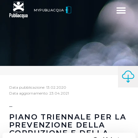
Toggle
MYPUBLIACQUA
navigatio
Data pubblicazione: 13.02.2020
Data aggiornamento: 23.04.2021
PIANO TRIENNALE PER LA
PREVENZIONE DELLA
CORRUZIONE E DELLA