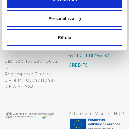
momento dalla Dichiarazione sui cookie o facendo clic
-
-
sull'icona di attivazione della privacy.
Publiacqua S.p.A
Personalizza
FAQ
Via Villamagna 90/c -
Con il tuo consenso, vorremmo anche:
PRIVACY POLICY
50126 Fi
raccogliere informazioni sulla tua posizione
Tel. +39 055688903
NOTE LEGALI
Rifiuta
geografica, con un'approssimazione di qualche
Fax. +39 0556862495
COOKIE
metro,
-
WHISTLEBLOWING
Identificare il tuo dispositivo, scansionandolo
Cap. Soc. 150.280.056,72
attivamente alla ricerca di caratteristiche specifiche
CREDITS
i.v.
(impronte digitali).
Reg Imprese Firenze
Approfondisci come vengono elaborati i tuoi dati personali
C.F. e P.I. 05040110487
e imposta le tue preferenze nella
sezione dettagli
. Puoi
R.E.A. 514782
modificare o ritirare il tuo consenso in qualsiasi momento
dalla Dichiarazione sui cookie.
Utilizziamo dei cookie tecnici necessari per rendere
Attuazione Misure PNRR
fruibile il sito web abilitandone funzionalità di base quali
la navigazione sulle pagine e l'accesso alle aree