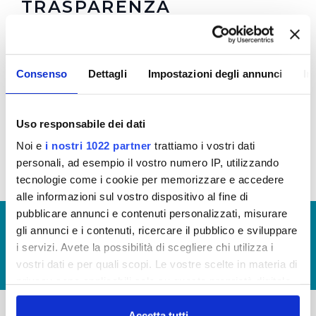
TRASPARENZA
Regolamento
e
Allegato 1
per la Trasparenza e la
Prevenzione della Corruzione in vigore dal
Consenso
Dettagli
Impostazioni degli annunci
In
08/10/2021 (Visualizza Documentazione)
Regolamento
e
Allegato 1
per la Trasparenza e la
Prevenzione della Corruzione (Visualizza
Uso responsabile dei dati
Documentazione)
Noi e
i nostri 1022 partner
trattiamo i vostri dati
personali, ad esempio il vostro numero IP, utilizzando
tecnologie come i cookie per memorizzare e accedere
alle informazioni sul vostro dispositivo al fine di
pubblicare annunci e contenuti personalizzati, misurare
© Copyright 2017 - 2026
GLOSSARIO
gli annunci e i contenuti, ricercare il pubblico e sviluppare
GIUDICA IL SERVIZIO
i servizi. Avete la possibilità di scegliere chi utilizza i
vostri dati e per quali scopi. Le vostre scelte in materia di
LAVORA CON NOI
privacy sono applicabili solo su questa proprietà digitale
in cui avete effettuato le vostre scelte. È possibile
modificare o revocare il proprio consenso in qualsiasi
Accetta tutti