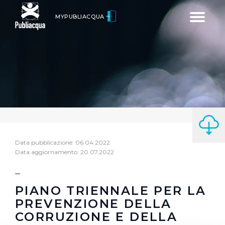
Toggle
MYPUBLIACQUA
navigatio
Data pubblicazione: 06.04.2022
Data aggiornamento: 20.07.2022
PIANO TRIENNALE PER LA
PREVENZIONE DELLA
CORRUZIONE E DELLA