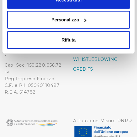
momento dalla Dichiarazione sui cookie o facendo clic
-
-
sull'icona di attivazione della privacy.
Publiacqua S.p.A
Personalizza
FAQ
Via Villamagna 90/c -
Con il tuo consenso, vorremmo anche:
PRIVACY POLICY
50126 Fi
raccogliere informazioni sulla tua posizione
Tel. +39 055688903
NOTE LEGALI
Rifiuta
geografica, con un'approssimazione di qualche
Fax. +39 0556862495
COOKIE
metro,
-
WHISTLEBLOWING
Identificare il tuo dispositivo, scansionandolo
Cap. Soc. 150.280.056,72
attivamente alla ricerca di caratteristiche specifiche
CREDITS
i.v.
(impronte digitali).
Reg Imprese Firenze
Approfondisci come vengono elaborati i tuoi dati personali
C.F. e P.I. 05040110487
e imposta le tue preferenze nella
sezione dettagli
. Puoi
R.E.A. 514782
modificare o ritirare il tuo consenso in qualsiasi momento
dalla Dichiarazione sui cookie.
Utilizziamo dei cookie tecnici necessari per rendere
Attuazione Misure PNRR
fruibile il sito web abilitandone funzionalità di base quali
la navigazione sulle pagine e l'accesso alle aree