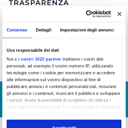
TRASPARENZA
Regolamento
e
Allegato 1
per la Trasparenza e la
Prevenzione della Corruzione in vigore dal
Consenso
Dettagli
Impostazioni degli annunci
In
08/10/2021 (Visualizza Documentazione)
Regolamento
e
Allegato 1
per la Trasparenza e la
Prevenzione della Corruzione (Visualizza
Uso responsabile dei dati
Documentazione)
Noi e
i nostri 1022 partner
trattiamo i vostri dati
personali, ad esempio il vostro numero IP, utilizzando
tecnologie come i cookie per memorizzare e accedere
alle informazioni sul vostro dispositivo al fine di
pubblicare annunci e contenuti personalizzati, misurare
© Copyright 2017 - 2026
GLOSSARIO
gli annunci e i contenuti, ricercare il pubblico e sviluppare
GIUDICA IL SERVIZIO
i servizi. Avete la possibilità di scegliere chi utilizza i
vostri dati e per quali scopi. Le vostre scelte in materia di
LAVORA CON NOI
privacy sono applicabili solo su questa proprietà digitale
in cui avete effettuato le vostre scelte. È possibile
modificare o revocare il proprio consenso in qualsiasi
Accetta tutti