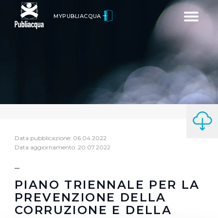
Toggle
MYPUBLIACQUA
navigatio
Data pubblicazione: 06.04.2022
Data aggiornamento: 20.07.2022
PIANO TRIENNALE PER LA
PREVENZIONE DELLA
CORRUZIONE E DELLA