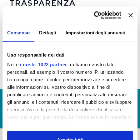
TRASPARENZA
Regolamento
e
Allegato 1
per la Trasparenza e la
Prevenzione della Corruzione in vigore dal
Consenso
Dettagli
Impostazioni degli annunci
In
08/10/2021 (Visualizza Documentazione)
Regolamento
e
Allegato 1
per la Trasparenza e la
Prevenzione della Corruzione (Visualizza
Uso responsabile dei dati
Documentazione)
Noi e
i nostri 1022 partner
trattiamo i vostri dati
personali, ad esempio il vostro numero IP, utilizzando
tecnologie come i cookie per memorizzare e accedere
alle informazioni sul vostro dispositivo al fine di
pubblicare annunci e contenuti personalizzati, misurare
© Copyright 2017 - 2026
GLOSSARIO
gli annunci e i contenuti, ricercare il pubblico e sviluppare
GIUDICA IL SERVIZIO
i servizi. Avete la possibilità di scegliere chi utilizza i
vostri dati e per quali scopi. Le vostre scelte in materia di
LAVORA CON NOI
privacy sono applicabili solo su questa proprietà digitale
in cui avete effettuato le vostre scelte. È possibile
modificare o revocare il proprio consenso in qualsiasi
Accetta tutti