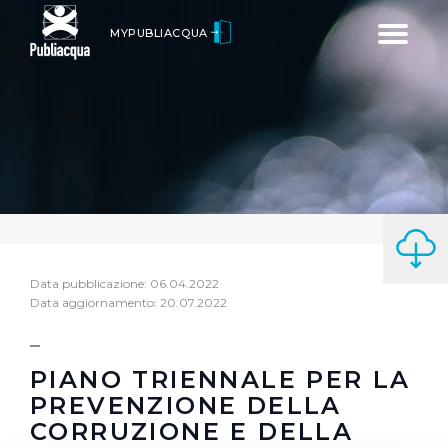
Toggle
MYPUBLIACQUA
navigatio
Data pubblicazione: 06.04.2022
Data aggiornamento: 20.07.2022
PIANO TRIENNALE PER LA
PREVENZIONE DELLA
CORRUZIONE E DELLA