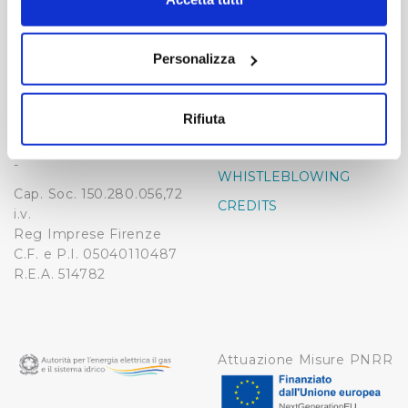
momento dalla Dichiarazione sui cookie o facendo clic
-
-
sull'icona di attivazione della privacy.
Publiacqua S.p.A
Personalizza
FAQ
Via Villamagna 90/c -
Con il tuo consenso, vorremmo anche:
PRIVACY POLICY
50126 Fi
raccogliere informazioni sulla tua posizione
Tel. +39 055688903
NOTE LEGALI
Rifiuta
geografica, con un'approssimazione di qualche
Fax. +39 0556862495
COOKIE
metro,
-
WHISTLEBLOWING
Identificare il tuo dispositivo, scansionandolo
Cap. Soc. 150.280.056,72
attivamente alla ricerca di caratteristiche specifiche
CREDITS
i.v.
(impronte digitali).
Reg Imprese Firenze
Approfondisci come vengono elaborati i tuoi dati personali
C.F. e P.I. 05040110487
e imposta le tue preferenze nella
sezione dettagli
. Puoi
R.E.A. 514782
modificare o ritirare il tuo consenso in qualsiasi momento
dalla Dichiarazione sui cookie.
Utilizziamo dei cookie tecnici necessari per rendere
Attuazione Misure PNRR
fruibile il sito web abilitandone funzionalità di base quali
la navigazione sulle pagine e l'accesso alle aree