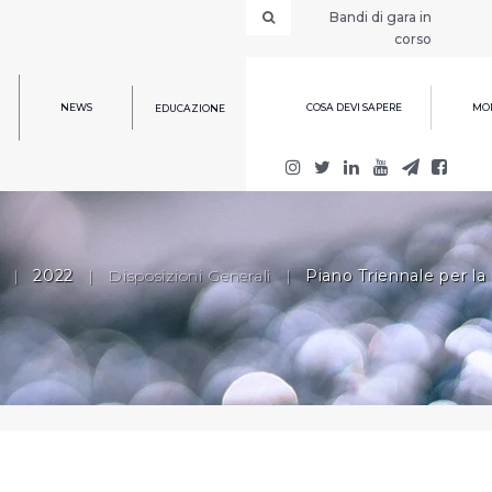
Bandi di gara in
corso
NEWS
COSA DEVI SAPERE
MOD
EDUCAZIONE
|
2022
|
Disposizioni Generali
|
Piano Triennale per la