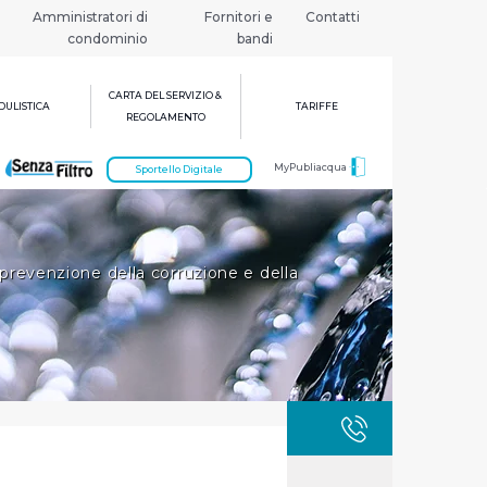
Amministratori di
Fornitori e
Contatti
condominio
bandi
CARTA DEL SERVIZIO &
ULISTICA
TARIFFE
REGOLAMENTO
MyPubliacqua
Sportello Digitale
 prevenzione della corruzione e della
GUASTI
800 3