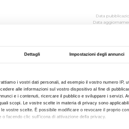
Data pubblicazi
Data aggiornamen
E PER LA PREVENZIONE DELLA
ELLA TRASPARENZA
Dettagli
Impostazioni degli annunci
Trasparenza e la Prevenzione della Corruzione in vigore dal
rattiamo i vostri dati personali, ad esempio il vostro numero IP, 
Trasparenza e la Prevenzione della Corruzione (Visualizza
dere alle informazioni sul vostro dispositivo al fine di pubblica
nunci e i contenuti, ricercare il pubblico e sviluppare i servizi. A
r quali scopi. Le vostre scelte in materia di privacy sono applicabi
to le vostre scelte. È possibile modificare o revocare il proprio 
 o facendo clic sull'icona di attivazione della privacy.