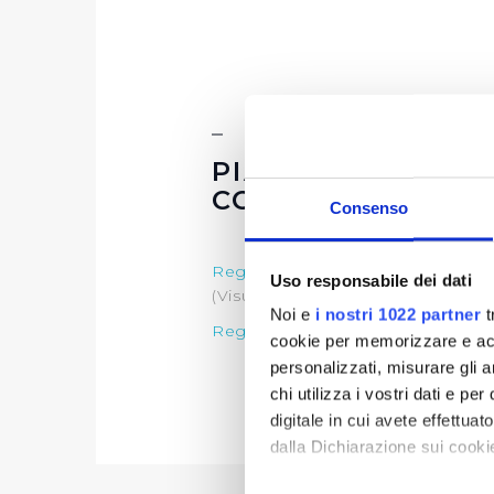
PIANO TRIENNAL
CORRUZIONE E D
Consenso
Regolamento
e
Allegato 1
per la 
Uso responsabile dei dati
(Visualizza Documentazione)
Noi e
i nostri 1022 partner
t
Regolamento
e
Allegato 1
per la 
cookie per memorizzare e acce
personalizzati, misurare gli an
chi utilizza i vostri dati e pe
digitale in cui avete effettua
dalla Dichiarazione sui cookie