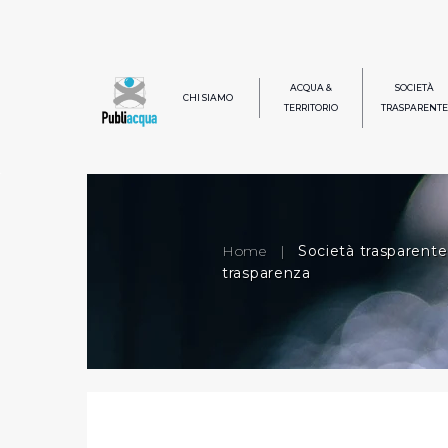
ACQUA &
SOCIETÀ
CHI SIAMO
TERRITORIO
TRASPARENTE
Home
|
Società trasparente
trasparenza