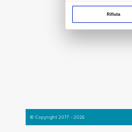
Con il tuo consenso, vorrem
raccogliere informazi
Rifiuta
Identificare il tuo di
digitali).
Approfondisci come vengono el
modificare o ritirare il tuo 
Utilizziamo dei cookie tecnic
navigazione sulle pagine e l'
consensi dallo stesso prestat
per personalizzare contenuti
modo in cui l’Utente utilizza 
pubblicità e social media, p
loro o che hanno raccolto dal
Cliccando su "Accetta tutti",
© Copyright 2017 - 2026
Cliccando su "Personalizza" 
desiderati e le terze parti d