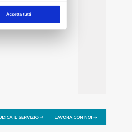
alche metro,
Accetta tutti
e specifiche (impronte
ezione dettagli
. Puoi
lità di base quali la
te dall’Utente e con i
affico sul nostro sito web,
idendo informazioni sul
 di analisi dei dati web,
oni che l’Utente ha fornito
r le finalità sopra indicate.
UDICA IL SERVIZIO
LAVORA CON NOI
onando i singoli cookie