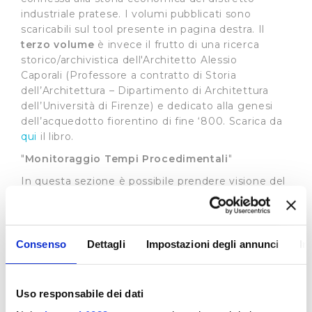
industriale pratese. I volumi pubblicati sono
scaricabili sul tool presente in pagina destra. Il
terzo volume
è invece il frutto di una ricerca
storico/archivistica dell'Architetto Alessio
Caporali (Professore a contratto di Storia
dell’Architettura – Dipartimento di Architettura
dell’Università di Firenze) e dedicato alla genesi
dell’acquedotto fiorentino di fine ‘800. Scarica da
qui
il libro.
"
Monitoraggio Tempi Procedimentali
"
In questa sezione è possibile prendere visione del
grado di rispetto da parte del gestore dei tempi
previsti per le varie prestazioni dalla Carta del
Servizio (
visualizza
)
Consenso
Dettagli
Impostazioni degli annunci
In
Standard di Qualità
L’Autorità di Regolazione per Energia, Reti e
Ambiente ha stabilito standard di qualità uguali
Uso responsabile dei dati
per tutto il territorio nazionale prevedendo la