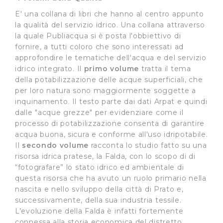
E' una collana di libri che hanno al centro appunto
la qualità del servizio idrico. Una collana attraverso
la quale Publiacqua si è posta l'obbiettivo di
fornire, a tutti coloro che sono interessati ad
approfondire le tematiche dell'acqua e del servizio
idrico integrato. Il
primo volume
tratta il tema
della potabilizzazione delle acque superficiali, che
per loro natura sono maggiormente soggette a
inquinamento. Il testo parte dai dati Arpat e quindi
dalle "acque grezze" per evidenziare come il
processo di potabilizzazione consenta di garantire
acqua buona, sicura e conforme all'uso idripotabile.
Il
secondo volume
racconta lo studio fatto su una
risorsa idrica pratese, la Falda, con lo scopo di di
“fotografare” lo stato idrico ed ambientale di
questa risorsa che ha avuto un ruolo primario nella
nascita e nello sviluppo della città di Prato e,
successivamente, della sua industria tessile.
L’evoluzione della Falda è infatti fortemente
connessa alla storia economica del distretto