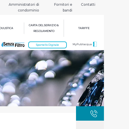
Amministratori di
Fornitori e
Contatti
condominio
bandi
CARTA DEL SERVIZIO &
ULISTICA
TARIFFE
REGOLAMENTO
MyPubliacqua
Sportello Digitale
GUASTI
800 3