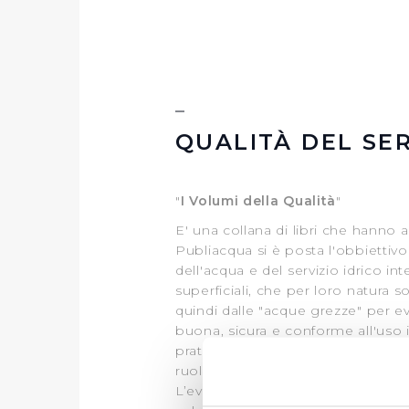
QUALITÀ DEL SER
"
I
Volumi della Qualità
"
E' una collana di libri che hanno a
Publiacqua si è posta l'obbiettivo
dell'acqua e del servizio idrico int
superficiali, che per loro natura
quindi dalle "acque grezze" per e
buona, sicura e conforme all'uso i
pratese, la Falda, con lo scopo di
ruolo primario nella nascita e nell
L’evoluzione della Falda è infatti