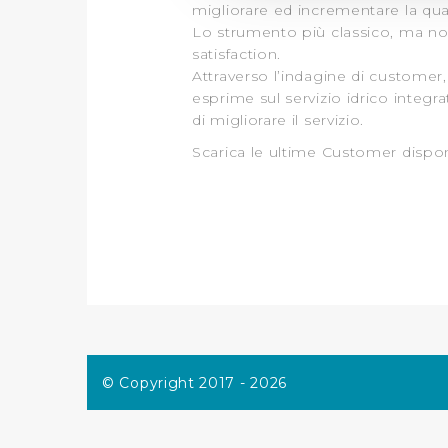
migliorare ed incrementare la quali
Utilizziamo dei cookie tecnic
Lo strumento più classico, ma no
navigazione sulle pagine e l'
satisfaction.
consensi dallo stesso prestat
Attraverso l’indagine di customer,
per personalizzare contenuti
esprime sul servizio idrico integra
modo in cui l’Utente utilizza 
di migliorare il servizio.
pubblicità e social media, p
Scarica le ultime Customer dispon
loro o che hanno raccolto dal
Cliccando su "Accetta tutti",
Cliccando su "Personalizza" 
desiderati e le terze parti d
Cliccando su "Rifiuta" o sulla
eccezione dei cookie tecnici
dunque la continuazione dell
© Copyright 2017 - 2026
tecnici indispensabili per un