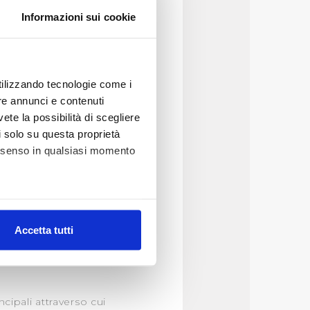
 il frutto di una
l’Architettura –
Informazioni sui cookie
fiorentino di fine
utilizzando tecnologie come i
 tempi previsti per le
re annunci e contenuti
vete la possibilità di scegliere
li solo su questa proprietà
consenso in qualsiasi momento
er tutto il territorio
 livelli di qualità
llo nazionale e quelli
iarati.
alche metro,
rte, significativamente
Accetta tutti
e specifiche (impronte
do nel corso del
ezione dettagli
. Puoi
ncipali attraverso cui