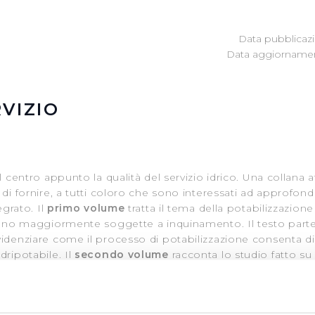
Data pubblicazi
Data aggiornamen
VIZIO
l centro appunto la qualità del servizio idrico. Una collana a
 di fornire, a tutti coloro che sono interessati ad approfond
egrato. Il
primo volume
tratta il tema della potabilizzazion
 sono maggiormente soggette a inquinamento. Il testo parte
videnziare come il processo di potabilizzazione consenta di
dripotabile. Il
secondo volume
racconta lo studio fatto su 
 di “fotografare” lo stato idrico ed ambientale di questa ris
o sviluppo della città di Prato e, successivamente, della sua 
 fortemente connessa alla storia economica del distretto indu