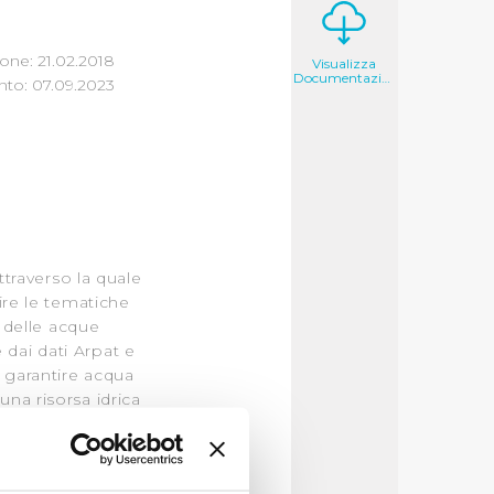
one: 21.02.2018
Visualizza
Documentazione
to: 07.09.2023
ttraverso la quale
ire le tematiche
e delle acque
 dai dati Arpat e
 garantire acqua
una risorsa idrica
orsa che ha avuto un
industria tessile.
striale pratese. I