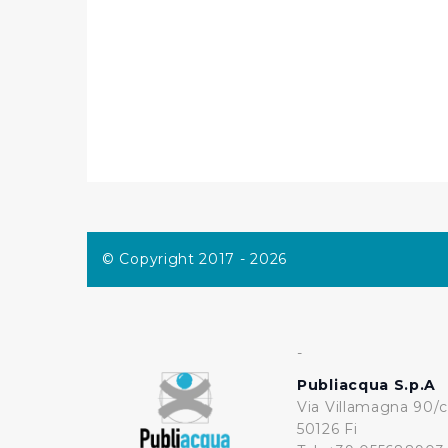
desiderati e le terze parti d
Cliccando su "Rifiuta" o sulla
eccezione dei cookie tecnici
dunque la continuazione dell
tecnici indispensabili per un
© Copyright 2017 - 2026
-
Publiacqua S.p.A
Via Villamagna 90/c
50126 Fi