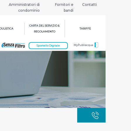
Amministratori di
Fornitori e
Contatti
condominio
bandi
CARTA DEL SERVIZIO &
ULISTICA
TARIFFE
REGOLAMENTO
MyPubliacqua
Sportello Digitale
GUASTI
800 3