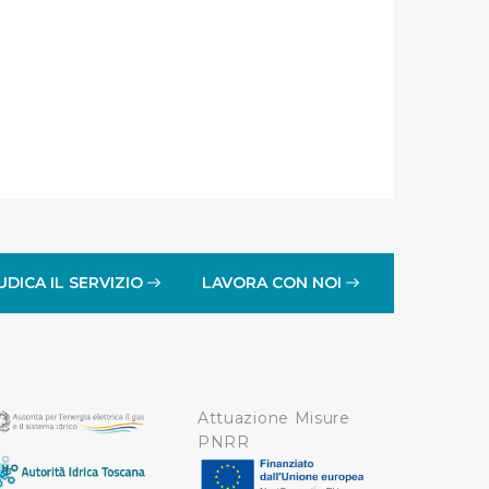
a tutti i cookie con la sola
impostazioni di default e
nto ad esclusione di quelli
UDICA IL SERVIZIO
LAVORA CON NOI
Attuazione Misure
PNRR