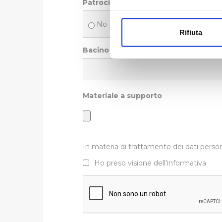
Patrocinio (indicare solo se Ente Pu
Con il tuo consenso, vorrem
No
Sì
raccogliere informazi
Rifiuta
Identificare il tuo di
digitali).
Bacino d'utenza/numero di partecip
Approfondisci come vengono el
modificare o ritirare il tuo 
Materiale a supporto
Utilizziamo dei cookie tecnic
navigazione sulle pagine e l'
consensi dallo stesso prestat
per personalizzare contenuti
modo in cui l’Utente utilizza 
In materia di trattamento dei dati person
pubblicità e social media, p
Ho preso visione dell'informativa
loro o che hanno raccolto dal
Cliccando su "Accetta tutti",
Cliccando su "Personalizza" 