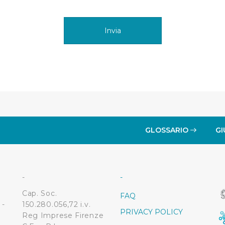
estinatarie della condivisione di informazioni sopra indicata.
 "X" posizionata in alto a destra in questo banner l’Utente rifiut
. La chiusura del presente banner comporta il permanere delle 
a navigazione in assenza di cookie o altri sistemi di tracciame
a corretta visualizzazione della pagina.
GLOSSARIO
GI
-
-
Cap. Soc.
FAQ
 -
150.280.056,72 i.v.
PRIVACY POLICY
Reg Imprese Firenze