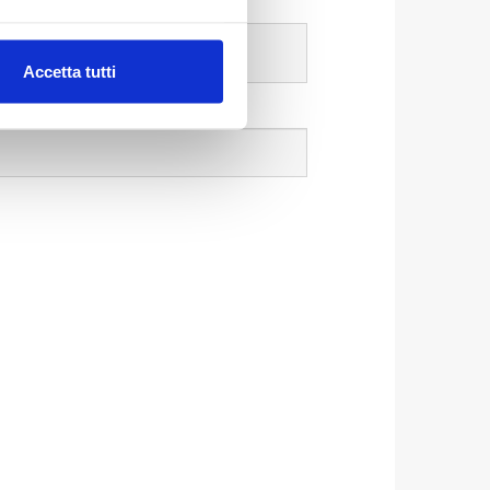
alche metro,
Accetta tutti
e specifiche (impronte
ezione dettagli
. Puoi
lità di base quali la
te dall’Utente e con i
affico sul nostro sito web,
idendo informazioni sul
 di analisi dei dati web,
oni che l’Utente ha fornito
r le finalità sopra indicate.
onando i singoli cookie