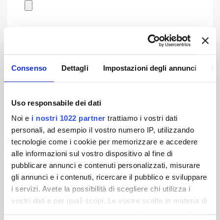
I singoli file devono pesare meno di
15MB
. Tipi di file permessi:
jpg, jpeg, png, pdf
In materia di trattamento dei dati personali,
Consenso
Dettagli
Impostazioni degli annunci
In
dichiaro di aver preso visione dell'
Informativa
privacy
*
Ho letto l'informativa
Uso responsabile dei dati
Noi e
i nostri 1022 partner
trattiamo i vostri dati
personali, ad esempio il vostro numero IP, utilizzando
tecnologie come i cookie per memorizzare e accedere
alle informazioni sul vostro dispositivo al fine di
pubblicare annunci e contenuti personalizzati, misurare
gli annunci e i contenuti, ricercare il pubblico e sviluppare
i servizi. Avete la possibilità di scegliere chi utilizza i
vostri dati e per quali scopi. Le vostre scelte in materia di
privacy sono applicabili solo su questa proprietà digitale