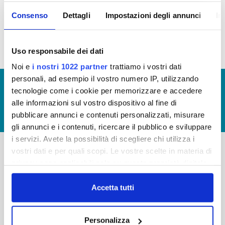
informazioni:
Consenso
Dettagli
Impostazioni degli annunci
In
Reclutamento del personale
Uso responsabile dei dati
Noi e
i nostri 1022 partner
trattiamo i vostri dati
personali, ad esempio il vostro numero IP, utilizzando
© Copyright 2017 - 2026
GLOSSARIO
tecnologie come i cookie per memorizzare e accedere
GIUDICA IL SERVIZIO
alle informazioni sul vostro dispositivo al fine di
pubblicare annunci e contenuti personalizzati, misurare
LAVORA CON NOI
gli annunci e i contenuti, ricercare il pubblico e sviluppare
i servizi. Avete la possibilità di scegliere chi utilizza i
vostri dati e per quali scopi. Le vostre scelte in materia di
privacy sono applicabili solo su questa proprietà digitale
-
-
in cui avete effettuato le vostre scelte. È possibile
Publiacqua S.p.A
FAQ
modificare o revocare il proprio consenso in qualsiasi
Accetta tutti
Via Villamagna 90/c -
momento dalla Dichiarazione sui cookie o facendo clic
PRIVACY POLICY
50126 Fi
sull'icona di attivazione della privacy.
Tel. +39 055688903
NOTE LEGALI
Personalizza