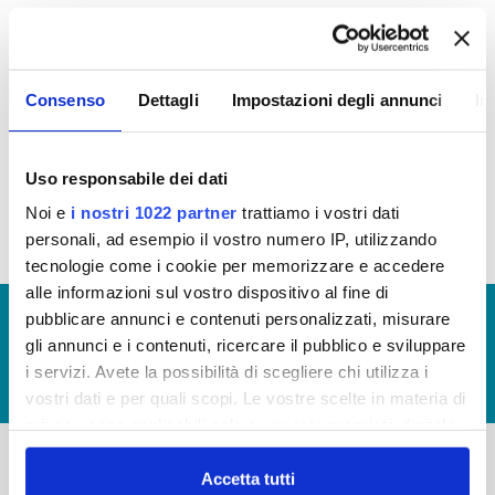
In questa sezione è possibile trovare le seguenti
informazioni:
Consenso
Dettagli
Impostazioni degli annunci
In
Atti di concessione
Criteri e modalità
Uso responsabile dei dati
Contributi Pubblici
Noi e
i nostri 1022 partner
trattiamo i vostri dati
personali, ad esempio il vostro numero IP, utilizzando
tecnologie come i cookie per memorizzare e accedere
alle informazioni sul vostro dispositivo al fine di
© Copyright 2017 - 2026
GLOSSARIO
pubblicare annunci e contenuti personalizzati, misurare
gli annunci e i contenuti, ricercare il pubblico e sviluppare
GIUDICA IL SERVIZIO
i servizi. Avete la possibilità di scegliere chi utilizza i
LAVORA CON NOI
vostri dati e per quali scopi. Le vostre scelte in materia di
privacy sono applicabili solo su questa proprietà digitale
in cui avete effettuato le vostre scelte. È possibile
modificare o revocare il proprio consenso in qualsiasi
Accetta tutti