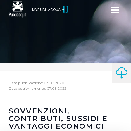
Toggle
MYPUBLIACQUA
navigatio
Data pubblicazione: 03.03.2020
Data aggiornamento: 07.03.2022
SOVVENZIONI,
CONTRIBUTI, SUSSIDI E
VANTAGGI ECONOMICI