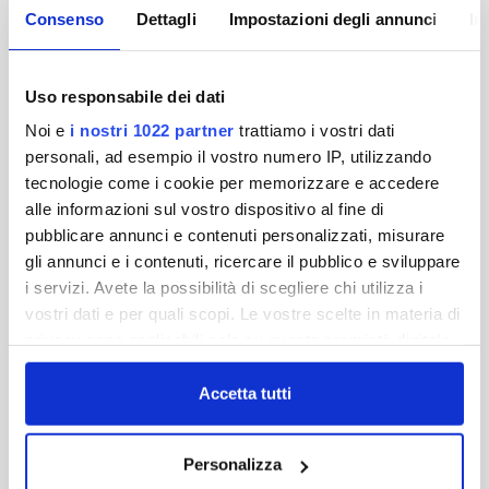
pagati, la verifica delle motivazione che
Consenso
Dettagli
Impostazioni degli annunci
In
hanno determinato tale variazione. Nelle
prossime settimane l’informazione sui
servizi usufruiti sarà disponibile per tutte le
Uso responsabile dei dati
utenze
Noi e
i nostri 1022 partner
trattiamo i vostri dati
Publiacqua ha infatti concluso il lavoro di
personali, ad esempio il vostro numero IP, utilizzando
verifica e revisione sulle tariffe applicate
all’utenza. Un lavoro iniziato in conseguenza
tecnologie come i cookie per memorizzare e accedere
della Sentenza 335 della Corte
alle informazioni sul vostro dispositivo al fine di
Costituzionale e che ha comportato una
pubblicare annunci e contenuti personalizzati, misurare
completa verifica delle banche dati,
gli annunci e i contenuti, ricercare il pubblico e sviluppare
attraverso un controllo sul campo, la
i servizi. Avete la possibilità di scegliere chi utilizza i
georeferenziazione dei contatori e la
vostri dati e per quali scopi. Le vostre scelte in materia di
mappatura del sistema infrastrutturale.
privacy sono applicabili solo su questa proprietà digitale
I risultati scaturiti da questa prima fase di
in cui avete effettuato le vostre scelte. È possibile
lavoro, poi, sono stati verificati assieme agli
modificare o revocare il proprio consenso in qualsiasi
Accetta tutti
uffici tecnici dei Comuni.
momento dalla Dichiarazione sui cookie o facendo clic
Una verifica accurata al termine della quale
sull'icona di attivazione della privacy.
è ora possibile contare su una fotografia
Personalizza
reale dei servizi effettivamente erogati ad