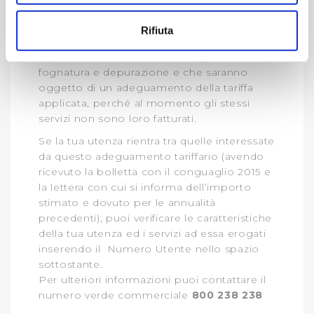
Con il tuo consenso, vorremmo anche:
ogni singola utenza.
raccogliere informazioni sulla tua posizione
Questo lavoro, come detto, ha fatto
Rifiuta
emergere circa
18 mila utenze
che
geografica, con un'approssimazione di qualche
usufruiscono del servizio di fognatura o di
metro,
fognatura e depurazione e che saranno
Identificare il tuo dispositivo, scansionandolo
oggetto di un adeguamento della tariffa
attivamente alla ricerca di caratteristiche specifiche
applicata, perché al momento gli stessi
(impronte digitali).
servizi non sono loro fatturati.
Approfondisci come vengono elaborati i tuoi dati personali
Se la tua utenza rientra tra quelle interessate
e imposta le tue preferenze nella
sezione dettagli
. Puoi
da questo adeguamento tariffario (avendo
modificare o ritirare il tuo consenso in qualsiasi momento
ricevuto la bolletta con il conguaglio 2015 e
dalla Dichiarazione sui cookie.
la lettera con cui si informa dell’importo
stimato e dovuto per le annualità
Utilizziamo dei cookie tecnici necessari per rendere
precedenti), puoi verificare le caratteristiche
fruibile il sito web abilitandone funzionalità di base quali
della tua utenza ed i servizi ad essa erogati
la navigazione sulle pagine e l'accesso alle aree
inserendo il Numero Utente nello spazio
protette. In linea con le preferenze manifestate
sottostante.
Per ulteriori informazioni puoi contattare il
dall’Utente e con i consensi dallo stesso prestati, i
numero verde commerciale
800 238 238
cookie possono essere inoltre utilizzati per analizzare il
traffico sul nostro sito web, per personalizzare