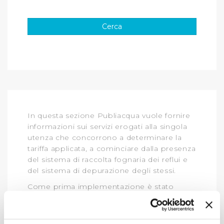
In questa sezione Publiacqua vuole fornire
informazioni sui servizi erogati alla singola
utenza che concorrono a determinare la
tariffa applicata, a cominciare dalla presenza
del sistema di raccolta fognaria dei reflui e
del sistema di depurazione degli stessi.
Come prima implementazione è stato
deciso di garantire, agli utenti per cui è in
corso la revisione delle tariffe applicate con
l’inclusione di servizi fino ad oggi non