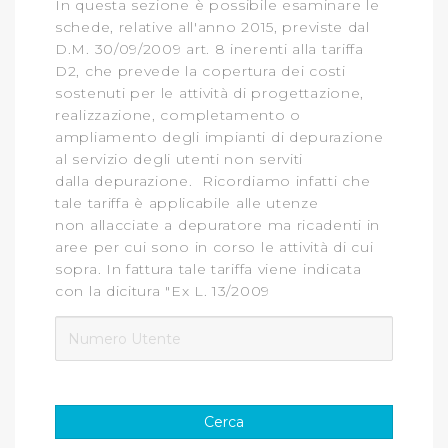
In questa sezione è possibile esaminare
le
contenuti ed annunci e per fornire funzionalità dei social
schede
, relative all'anno 2015, previste dal
media, condividendo informazioni sul modo in cui
D.M. 30/09/2009 art. 8 inerenti alla tariffa
D2, che prevede la copertura dei costi
l’Utente utilizza il nostro sito con i nostri partner. Tali
sostenuti per le attività di progettazione,
soggetti, che si occupano di analisi dei dati web,
realizzazione, completamento o
pubblicità e social media, potrebbero combinare le
ampliamento degli impianti di depurazione
informazioni ricevute con altre informazioni che l’Utente
al servizio degli utenti non serviti
ha fornito loro o che hanno raccolto dal suo utilizzo dei
dalla depurazione. Ricordiamo infatti che
loro servizi.
tale tariffa è applicabile alle utenze
non allacciate a depuratore ma ricadenti in
Cliccando su "Accetta tutti", l'Utente accetta di
aree per cui sono in corso le attività di cui
memorizzare tutti i cookie sul dispositivo per le finalità
sopra. In fattura tale tariffa viene indicata
sopra indicate.
con la dicitura "Ex L. 13/2009
Cliccando su "Personalizza" l’Utente può gestire
direttamente le proprie preferenze selezionando i
singoli cookie desiderati e le terze parti destinatarie
della condivisione di informazioni sopra indicata.