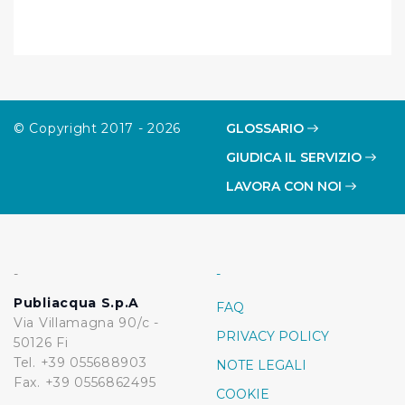
Cliccando su "Rifiuta" o sulla "X" posizionata in alto a
destra in questo banner l’Utente rifiuta tutti i cookie con
la sola eccezione dei cookie tecnici. La chiusura del
presente banner comporta il permanere delle
impostazioni di default e dunque la continuazione della
navigazione in assenza di cookie o altri sistemi di
© Copyright 2017 - 2026
GLOSSARIO
tracciamento ad esclusione di quelli tecnici
GIUDICA IL SERVIZIO
indispensabili per una corretta visualizzazione della
pagina.
LAVORA CON NOI
-
-
Publiacqua S.p.A
FAQ
Via Villamagna 90/c -
PRIVACY POLICY
50126 Fi
Tel. +39 055688903
NOTE LEGALI
Fax. +39 0556862495
COOKIE