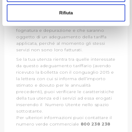
Con il tuo consenso, vorremmo anche:
ogni singola utenza.
raccogliere informazioni sulla tua posizione
Questo lavoro, come detto, ha fatto
Rifiuta
emergere circa
18 mila utenze
che
geografica, con un'approssimazione di qualche
usufruiscono del servizio di fognatura o di
metro,
fognatura e depurazione e che saranno
Identificare il tuo dispositivo, scansionandolo
oggetto di un adeguamento della tariffa
attivamente alla ricerca di caratteristiche specifiche
applicata, perché al momento gli stessi
(impronte digitali).
servizi non sono loro fatturati.
Approfondisci come vengono elaborati i tuoi dati personali
Se la tua utenza rientra tra quelle interessate
e imposta le tue preferenze nella
sezione dettagli
. Puoi
da questo adeguamento tariffario (avendo
modificare o ritirare il tuo consenso in qualsiasi momento
ricevuto la bolletta con il conguaglio 2015 e
dalla Dichiarazione sui cookie.
la lettera con cui si informa dell’importo
stimato e dovuto per le annualità
Utilizziamo dei cookie tecnici necessari per rendere
precedenti), puoi verificare le caratteristiche
fruibile il sito web abilitandone funzionalità di base quali
della tua utenza ed i servizi ad essa erogati
la navigazione sulle pagine e l'accesso alle aree
inserendo il Numero Utente nello spazio
protette. In linea con le preferenze manifestate
sottostante.
Per ulteriori informazioni puoi contattare il
dall’Utente e con i consensi dallo stesso prestati, i
numero verde commerciale
800 238 238
cookie possono essere inoltre utilizzati per analizzare il
traffico sul nostro sito web, per personalizzare