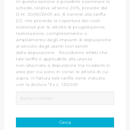
In questa sezione è possibile esaminare
le
contenuti ed annunci e per fornire funzionalità dei social
schede
, relative all'anno 2015, previste dal
media, condividendo informazioni sul modo in cui
D.M. 30/09/2009 art. 8 inerenti alla tariffa
D2, che prevede la copertura dei costi
l’Utente utilizza il nostro sito con i nostri partner. Tali
sostenuti per le attività di progettazione,
soggetti, che si occupano di analisi dei dati web,
realizzazione, completamento o
pubblicità e social media, potrebbero combinare le
ampliamento degli impianti di depurazione
informazioni ricevute con altre informazioni che l’Utente
al servizio degli utenti non serviti
ha fornito loro o che hanno raccolto dal suo utilizzo dei
dalla depurazione. Ricordiamo infatti che
loro servizi.
tale tariffa è applicabile alle utenze
non allacciate a depuratore ma ricadenti in
Cliccando su "Accetta tutti", l'Utente accetta di
aree per cui sono in corso le attività di cui
memorizzare tutti i cookie sul dispositivo per le finalità
sopra. In fattura tale tariffa viene indicata
sopra indicate.
con la dicitura "Ex L. 13/2009
Cliccando su "Personalizza" l’Utente può gestire
direttamente le proprie preferenze selezionando i
singoli cookie desiderati e le terze parti destinatarie
della condivisione di informazioni sopra indicata.