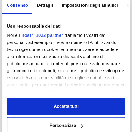
pagati, la verifica delle motivazione che
Consenso
Dettagli
Impostazioni degli annunci
In
hanno determinato tale variazione. Nelle
prossime settimane l’informazione sui
servizi usufruiti sarà disponibile per tutte le
Uso responsabile dei dati
utenze
Noi e
i nostri 1022 partner
trattiamo i vostri dati
Publiacqua ha infatti concluso il lavoro di
personali, ad esempio il vostro numero IP, utilizzando
verifica e revisione sulle tariffe applicate
all’utenza. Un lavoro iniziato in conseguenza
tecnologie come i cookie per memorizzare e accedere
della Sentenza 335 della Corte
alle informazioni sul vostro dispositivo al fine di
Costituzionale e che ha comportato una
pubblicare annunci e contenuti personalizzati, misurare
completa verifica delle banche dati,
gli annunci e i contenuti, ricercare il pubblico e sviluppare
attraverso un controllo sul campo, la
i servizi. Avete la possibilità di scegliere chi utilizza i
georeferenziazione dei contatori e la
vostri dati e per quali scopi. Le vostre scelte in materia di
mappatura del sistema infrastrutturale.
privacy sono applicabili solo su questa proprietà digitale
I risultati scaturiti da questa prima fase di
in cui avete effettuato le vostre scelte. È possibile
lavoro, poi, sono stati verificati assieme agli
modificare o revocare il proprio consenso in qualsiasi
Accetta tutti
uffici tecnici dei Comuni.
momento dalla Dichiarazione sui cookie o facendo clic
Una verifica accurata al termine della quale
sull'icona di attivazione della privacy.
è ora possibile contare su una fotografia
Personalizza
reale dei servizi effettivamente erogati ad