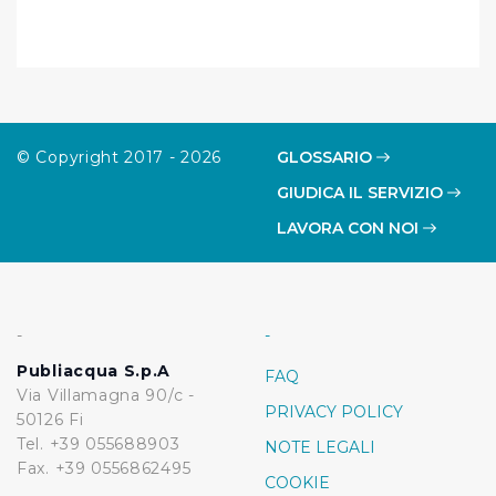
Cliccando su "Rifiuta" o sulla "X" posizionata in alto a
destra in questo banner l’Utente rifiuta tutti i cookie con
la sola eccezione dei cookie tecnici. La chiusura del
presente banner comporta il permanere delle
impostazioni di default e dunque la continuazione della
navigazione in assenza di cookie o altri sistemi di
© Copyright 2017 - 2026
GLOSSARIO
tracciamento ad esclusione di quelli tecnici
GIUDICA IL SERVIZIO
indispensabili per una corretta visualizzazione della
pagina.
LAVORA CON NOI
-
-
Publiacqua S.p.A
FAQ
Via Villamagna 90/c -
PRIVACY POLICY
50126 Fi
Tel. +39 055688903
NOTE LEGALI
Fax. +39 0556862495
COOKIE