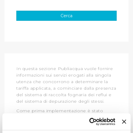
In questa sezione Publiacqua vuole fornire
informazioni sui servizi erogati alla singola
utenza che concorrono a determinare la
tariffa applicata, a cominciare dalla presenza
del sistema di raccolta fognaria dei reflui e
del sistema di depurazione degli stessi.
Come prima implementazione è stato
deciso di garantire, agli utenti per cui è in
corso la revisione delle tariffe applicate con
l’inclusione di servizi fino ad oggi non