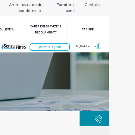
Amministratori di
Fornitori e
Contatti
condominio
bandi
CARTA DEL SERVIZIO &
ULISTICA
TARIFFE
REGOLAMENTO
MyPubliacqua
Sportello Digitale
GUASTI
800 3