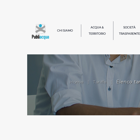
ACQUA &
SOCIETÀ
CHI SIAMO
TERRITORIO
TRASPARENTE
Home
|
Tariffe
|
Elenco tar