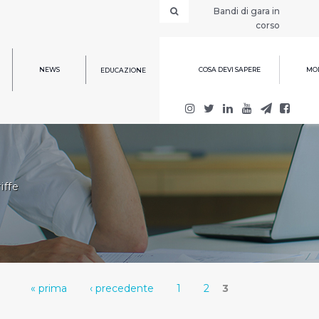
Bandi di gara in
corso
NEWS
COSA DEVI SAPERE
MOD
EDUCAZIONE
iffe
« prima
‹ precedente
1
2
3