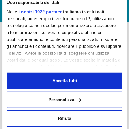
Uso responsabile dei dati
GIUDICA IL SERVIZIO
Noi e
i nostri 1022 partner
trattiamo i vostri dati
LAVORA CON NOI
personali, ad esempio il vostro numero IP, utilizzando
tecnologie come i cookie per memorizzare e accedere
alle informazioni sul vostro dispositivo al fine di
pubblicare annunci e contenuti personalizzati, misurare
-
-
gli annunci e i contenuti, ricercare il pubblico e sviluppare
Publiacqua S.p.A
FAQ
i servizi. Avete la possibilità di scegliere chi utilizza i
Via Villamagna 90/c -
vostri dati e per quali scopi. Le vostre scelte in materia di
PRIVACY POLICY
50126 Fi
privacy sono applicabili solo su questa proprietà digitale
Tel. +39 055688903
NOTE LEGALI
in cui avete effettuato le vostre scelte. È possibile
Fax. +39 0556862495
COOKIE
modificare o revocare il proprio consenso in qualsiasi
Accetta tutti
-
momento dalla Dichiarazione sui cookie o facendo clic
WHISTLEBLOWING
Cap. Soc. 150.280.056,72
sull'icona di attivazione della privacy.
CREDITS
Personalizza
i.v.
Reg Imprese Firenze
Con il tuo consenso, vorremmo anche:
C.F. e P.I. 05040110487
raccogliere informazioni sulla tua posizione
Rifiuta
R.E.A. 514782
geografica, con un'approssimazione di qualche