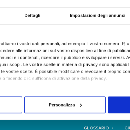
Dettagli
Impostazioni degli annunci
Da
Dat
A
rattiamo i vostri dati personali, ad esempio il vostro numero IP, 
dere alle informazioni sul vostro dispositivo al fine di pubblica
nunci e i contenuti, ricercare il pubblico e sviluppare i servizi. A
azione per società partecipate non soggette al controllo d
r quali scopi. Le vostre scelte in materia di privacy sono applicabi
2013
to le vostre scelte. È possibile modificare o revocare il proprio 
 o facendo clic sull'icona di attivazione della privacy.
mo anche:
oni sulla tua posizione geografica, con un'approssimazione di qu
Personalizza
spositivo, scansionandolo attivamente alla ricerca di caratteristich
aborati i tuoi dati personali e imposta le tue preferenze nella
s
GLOSSARIO
GI
consenso in qualsiasi momento dalla Dichiarazione sui cookie.