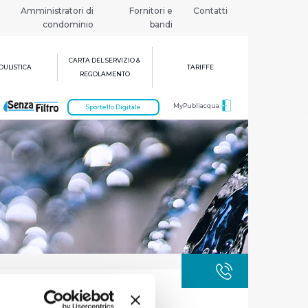
Amministratori di
Fornitori e
Contatti
condominio
bandi
CARTA DEL SERVIZIO &
ULISTICA
TARIFFE
REGOLAMENTO
MyPubliacqua
Sportello Digitale
GUASTI
800 3