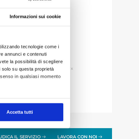
Informazioni sui cookie
ta pubblicazione: 03.04.2025
a aggiornamento: 03.04.2025
utilizzando tecnologie come i
re annunci e contenuti
vete la possibilità di scegliere
i amministrazioni pubbliche, ex
li solo su questa proprietà
consenso in qualsiasi momento
alche metro,
Accetta tutti
e specifiche (impronte
ezione dettagli
. Puoi
UDICA IL SERVIZIO
LAVORA CON NOI