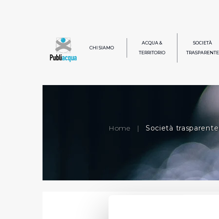
ACQUA &
SOCIETÀ
CHI SIAMO
TERRITORIO
TRASPARENTE
Home
|
Società trasparente