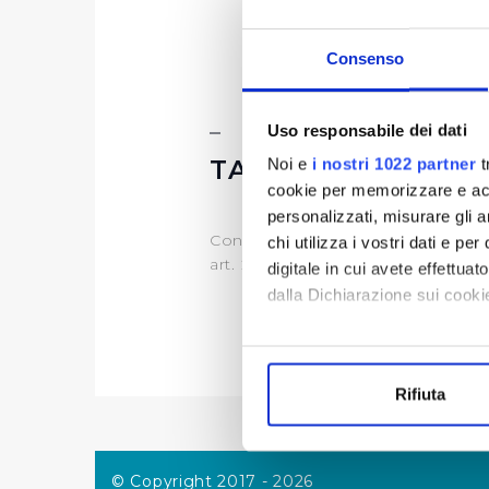
Consenso
Uso responsabile dei dati
TASSI DI ASSENZ
Noi e
i nostri 1022 partner
t
cookie per memorizzare e acce
personalizzati, misurare gli an
Contenuti non soggetti a pubblic
chi utilizza i vostri dati e pe
art. 2 bis, comma 3 del D.Lgs 33/
digitale in cui avete effettua
dalla Dichiarazione sui cookie
Con il tuo consenso, vorrem
raccogliere informazi
Rifiuta
Identificare il tuo di
digitali).
Approfondisci come vengono el
© Copyright 2017 - 2026
modificare o ritirare il tuo 