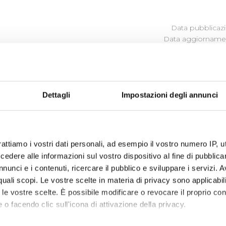
Data pubblicazi
Data aggiornamen
NDICATORI DI REALIZZAZIONE 
HE
Dettagli
Impostazioni degli annunci
programma degli interventi di Publiacqua 2016 - 2021 (visual
rattiamo i vostri dati personali, ad esempio il vostro numero IP, 
isioni nel 2020
dere alle informazioni sul vostro dispositivo al fine di pubblica
nunci e i contenuti, ricercare il pubblico e sviluppare i servizi. A
r quali scopi. Le vostre scelte in materia di privacy sono applicabi
to le vostre scelte. È possibile modificare o revocare il proprio 
 o facendo clic sull'icona di attivazione della privacy.