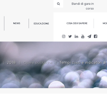
Bandi di gara in
corso
NEWS
COSA DEVI SAPERE
MOD
EDUCAZIONE
|
2018
|
Opere pubbliche
|
Tempi costi e indicatori di