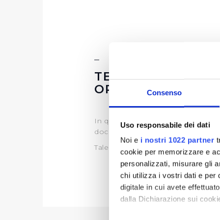
TEMPI COSTI E I
OPERE PUBBLIC
Consenso
In questa sezione puoi trovare il 
Uso responsabile dei dati
documentazione)
Noi e
i nostri 1022 partner
t
Tale programma è soggetto a rev
cookie per memorizzare e acce
personalizzati, misurare gli an
chi utilizza i vostri dati e pe
digitale in cui avete effettua
dalla Dichiarazione sui cookie