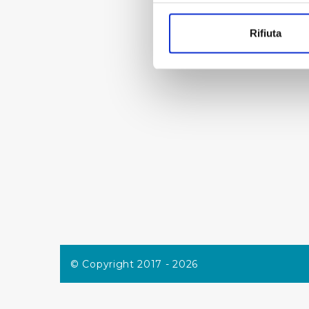
Con il tuo consenso, vorrem
raccogliere informazi
Rifiuta
Identificare il tuo di
digitali).
Approfondisci come vengono el
modificare o ritirare il tuo 
Utilizziamo dei cookie tecnic
navigazione sulle pagine e l'
consensi dallo stesso prestat
per personalizzare contenuti
modo in cui l’Utente utilizza 
pubblicità e social media, p
loro o che hanno raccolto dal
Cliccando su "Accetta tutti",
© Copyright 2017 - 2026
Cliccando su "Personalizza" 
desiderati e le terze parti d