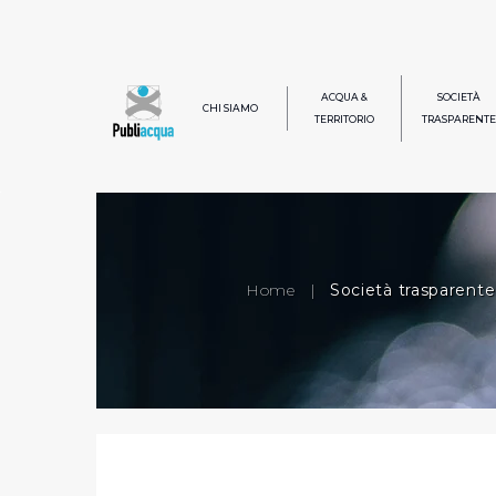
ACQUA &
SOCIETÀ
CHI SIAMO
TERRITORIO
TRASPARENTE
Home
|
Società trasparente