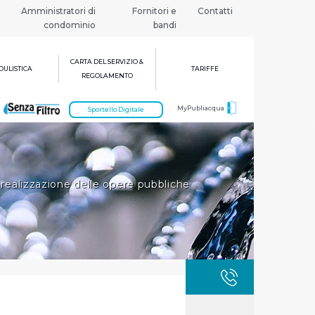
Amministratori di
Fornitori e
Contatti
condominio
bandi
CARTA DEL SERVIZIO &
ULISTICA
TARIFFE
REGOLAMENTO
MyPubliacqua
Sportello Digitale
 realizzazione delle opere pubbliche
GUASTI
800 3