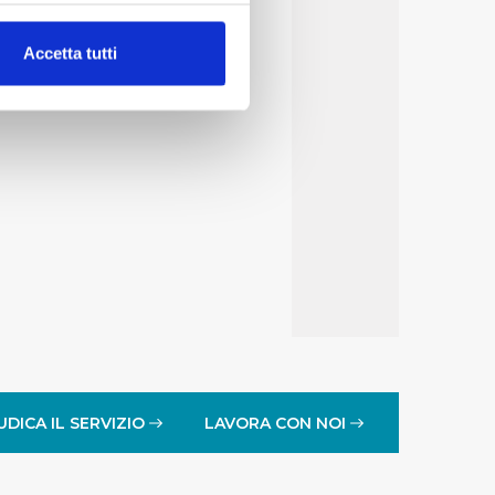
alche metro,
Accetta tutti
e specifiche (impronte
ezione dettagli
. Puoi
lità di base quali la
te dall’Utente e con i
affico sul nostro sito web,
idendo informazioni sul
 di analisi dei dati web,
oni che l’Utente ha fornito
r le finalità sopra indicate.
UDICA IL SERVIZIO
LAVORA CON NOI
onando i singoli cookie