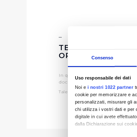
TEMPI COSTI E I
OPERE PUBBLIC
Consenso
In questa sezione puoi trovare il 
Uso responsabile dei dati
documentazione)
Noi e
i nostri 1022 partner
t
Tale programma è soggetto a rev
cookie per memorizzare e acce
personalizzati, misurare gli an
chi utilizza i vostri dati e pe
digitale in cui avete effettua
dalla Dichiarazione sui cookie