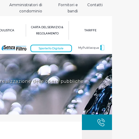
Amministratori di
Fornitori e
Contatti
condominio
bandi
CARTA DEL SERVIZIO &
ULISTICA
TARIFFE
REGOLAMENTO
MyPubliacqua
Sportello Digitale
 realizzazione delle opere pubbliche
GUASTI
800 3