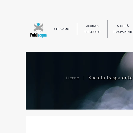
ACQUA &
SOCIETÀ
CHI SIAMO
TERRITORIO
TRASPARENTE
Home
|
Società trasparente