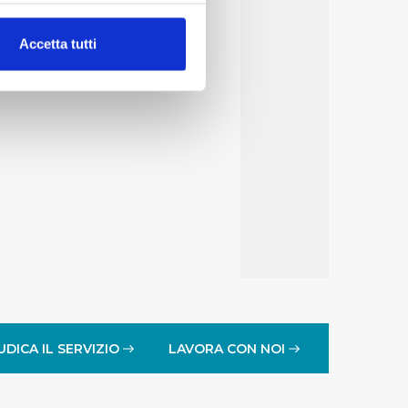
alche metro,
Accetta tutti
e specifiche (impronte
ezione dettagli
. Puoi
lità di base quali la
te dall’Utente e con i
affico sul nostro sito web,
idendo informazioni sul
 di analisi dei dati web,
oni che l’Utente ha fornito
r le finalità sopra indicate.
UDICA IL SERVIZIO
LAVORA CON NOI
onando i singoli cookie