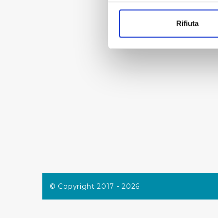
Con il tuo consenso, vorrem
raccogliere informazi
Rifiuta
Identificare il tuo di
digitali).
Approfondisci come vengono el
modificare o ritirare il tuo 
Utilizziamo dei cookie tecnic
navigazione sulle pagine e l'
consensi dallo stesso prestat
per personalizzare contenuti
modo in cui l’Utente utilizza 
pubblicità e social media, p
loro o che hanno raccolto dal
Cliccando su "Accetta tutti",
© Copyright 2017 - 2026
Cliccando su "Personalizza" 
desiderati e le terze parti d