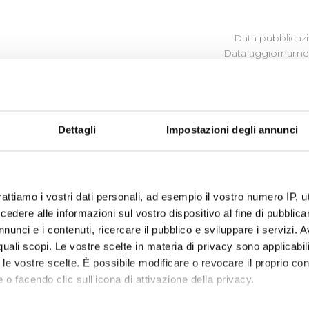
Data pubblicazi
Data aggiornamen
NDICATORI DI REALIZZAZIONE 
HE
Dettagli
Impostazioni degli annunci
programma degli interventi di Publiacqua 2016 - 2021 (visual
rattiamo i vostri dati personali, ad esempio il vostro numero IP, 
isioni nel 2020
dere alle informazioni sul vostro dispositivo al fine di pubblica
nunci e i contenuti, ricercare il pubblico e sviluppare i servizi. A
r quali scopi. Le vostre scelte in materia di privacy sono applicabi
to le vostre scelte. È possibile modificare o revocare il proprio 
 o facendo clic sull'icona di attivazione della privacy.