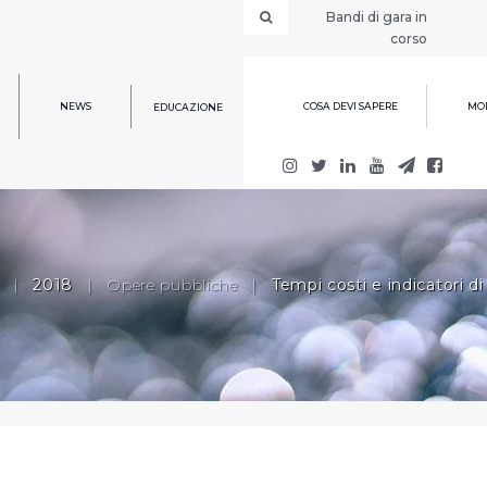
Bandi di gara in
corso
NEWS
COSA DEVI SAPERE
MOD
EDUCAZIONE
|
2018
|
Opere pubbliche
|
Tempi costi e indicatori di