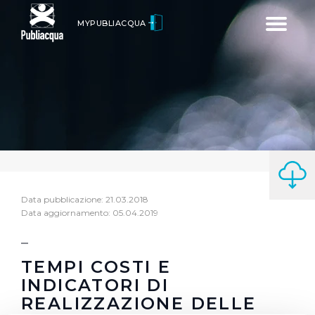
Toggle
MYPUBLIACQUA
navigatio
Data pubblicazione: 21.03.2018
Data aggiornamento: 05.04.2019
TEMPI COSTI E
INDICATORI DI
REALIZZAZIONE DELLE