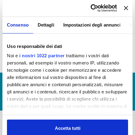
OPERE PUBBLICHE
In questa sezione puoi trovare il programma degli
Consenso
Dettagli
Impostazioni degli annunci
In
interventi di Publiacqua 2016 - 2021 (visualizza
documentazione)
Tale programma è soggetto a revisioni nel 2020
Uso responsabile dei dati
Noi e
i nostri 1022 partner
trattiamo i vostri dati
personali, ad esempio il vostro numero IP, utilizzando
tecnologie come i cookie per memorizzare e accedere
alle informazioni sul vostro dispositivo al fine di
© Copyright 2017 - 2026
GLOSSARIO
pubblicare annunci e contenuti personalizzati, misurare
GIUDICA IL SERVIZIO
gli annunci e i contenuti, ricercare il pubblico e sviluppare
i servizi. Avete la possibilità di scegliere chi utilizza i
LAVORA CON NOI
vostri dati e per quali scopi. Le vostre scelte in materia di
privacy sono applicabili solo su questa proprietà digitale
in cui avete effettuato le vostre scelte. È possibile
modificare o revocare il proprio consenso in qualsiasi
Accetta tutti
-
-