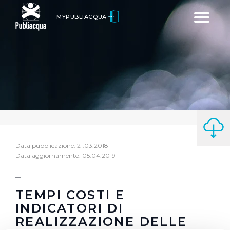
Toggle
MYPUBLIACQUA
navigatio
Data pubblicazione: 21.03.2018
Data aggiornamento: 05.04.2019
TEMPI COSTI E
INDICATORI DI
REALIZZAZIONE DELLE