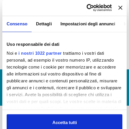
OPERE PUBBLICHE
In questa sezione puoi trovare il programma degli
Consenso
Dettagli
Impostazioni degli annunci
In
interventi di Publiacqua 2016 - 2021 (visualizza
documentazione)
Tale programma è soggetto a revisioni nel 2020
Uso responsabile dei dati
Noi e
i nostri 1022 partner
trattiamo i vostri dati
personali, ad esempio il vostro numero IP, utilizzando
tecnologie come i cookie per memorizzare e accedere
alle informazioni sul vostro dispositivo al fine di
© Copyright 2017 - 2026
GLOSSARIO
pubblicare annunci e contenuti personalizzati, misurare
GIUDICA IL SERVIZIO
gli annunci e i contenuti, ricercare il pubblico e sviluppare
i servizi. Avete la possibilità di scegliere chi utilizza i
LAVORA CON NOI
vostri dati e per quali scopi. Le vostre scelte in materia di
privacy sono applicabili solo su questa proprietà digitale
in cui avete effettuato le vostre scelte. È possibile
modificare o revocare il proprio consenso in qualsiasi
Accetta tutti
-
-