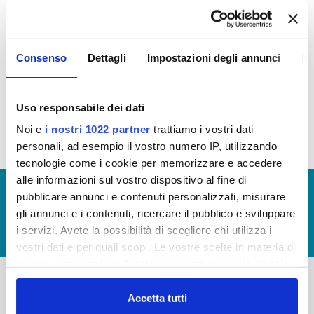
OPERE PUBBLICHE
In questa sezione puoi trovare il programma degli
Consenso
Dettagli
Impostazioni degli annunci
In
interventi di Publiacqua 2016 - 2021 (visualizza
documentazione)
Tale programma è soggetto a revisioni nel 2020
Uso responsabile dei dati
Noi e
i nostri 1022 partner
trattiamo i vostri dati
personali, ad esempio il vostro numero IP, utilizzando
tecnologie come i cookie per memorizzare e accedere
alle informazioni sul vostro dispositivo al fine di
© Copyright 2017 - 2026
GLOSSARIO
pubblicare annunci e contenuti personalizzati, misurare
GIUDICA IL SERVIZIO
gli annunci e i contenuti, ricercare il pubblico e sviluppare
i servizi. Avete la possibilità di scegliere chi utilizza i
LAVORA CON NOI
vostri dati e per quali scopi. Le vostre scelte in materia di
privacy sono applicabili solo su questa proprietà digitale
in cui avete effettuato le vostre scelte. È possibile
modificare o revocare il proprio consenso in qualsiasi
Accetta tutti
-
-