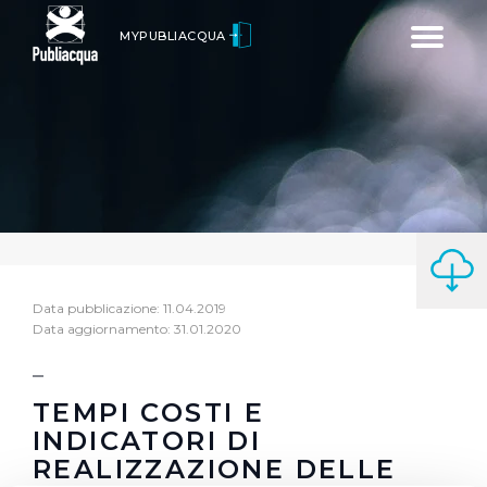
Toggle
MYPUBLIACQUA
navigatio
Data pubblicazione: 11.04.2019
Data aggiornamento: 31.01.2020
TEMPI COSTI E
INDICATORI DI
REALIZZAZIONE DELLE