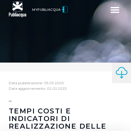
Toggle
MYPUBLIACQUA
navigatio
Data pubblicazione: 05.03.2020
Data aggiornamento: 02.02.2023
TEMPI COSTI E
INDICATORI DI
REALIZZAZIONE DELLE