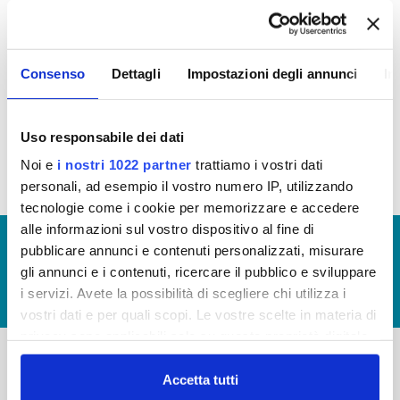
OPERE PUBBLICHE
In questa sezione puoi trovare il
programma degli
Consenso
Dettagli
Impostazioni degli annunci
In
interventi di Publiacqua 2020 - 2024
(visualizza
documentazione)
Uso responsabile dei dati
Noi e
i nostri 1022 partner
trattiamo i vostri dati
personali, ad esempio il vostro numero IP, utilizzando
tecnologie come i cookie per memorizzare e accedere
alle informazioni sul vostro dispositivo al fine di
© Copyright 2017 - 2026
GLOSSARIO
pubblicare annunci e contenuti personalizzati, misurare
GIUDICA IL SERVIZIO
gli annunci e i contenuti, ricercare il pubblico e sviluppare
i servizi. Avete la possibilità di scegliere chi utilizza i
LAVORA CON NOI
vostri dati e per quali scopi. Le vostre scelte in materia di
privacy sono applicabili solo su questa proprietà digitale
in cui avete effettuato le vostre scelte. È possibile
modificare o revocare il proprio consenso in qualsiasi
Accetta tutti
-
-