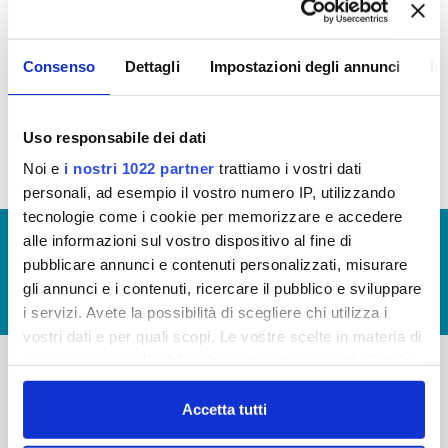
OPERE PUBBLICHE
Consenso
Dettagli
Impostazioni degli annunci
In
In questa sezione puoi trovare il
programma degli
interventi di Publiacqua 2020 - 2024
(visualizza
documentazione)
Uso responsabile dei dati
Noi e
i nostri 1022 partner
trattiamo i vostri dati
personali, ad esempio il vostro numero IP, utilizzando
tecnologie come i cookie per memorizzare e accedere
© Copyright 2017 - 2026
GLOSSARIO
alle informazioni sul vostro dispositivo al fine di
pubblicare annunci e contenuti personalizzati, misurare
GIUDICA IL SERVIZIO
gli annunci e i contenuti, ricercare il pubblico e sviluppare
LAVORA CON NOI
i servizi. Avete la possibilità di scegliere chi utilizza i
vostri dati e per quali scopi. Le vostre scelte in materia di
privacy sono applicabili solo su questa proprietà digitale
in cui avete effettuato le vostre scelte. È possibile
-
-
modificare o revocare il proprio consenso in qualsiasi
Accetta tutti
momento dalla Dichiarazione sui cookie o facendo clic
Publiacqua S.p.A
FAQ