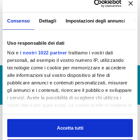
OPERE PUBBLICHE
Consenso
Dettagli
Impostazioni degli annunci
In
In questa sezione puoi trovare il
programma degli
interventi di Publiacqua 2020 - 2024
(visualizza
documentazione)
Uso responsabile dei dati
Noi e
i nostri 1022 partner
trattiamo i vostri dati
personali, ad esempio il vostro numero IP, utilizzando
tecnologie come i cookie per memorizzare e accedere
© Copyright 2017 - 2026
GLOSSARIO
alle informazioni sul vostro dispositivo al fine di
pubblicare annunci e contenuti personalizzati, misurare
GIUDICA IL SERVIZIO
gli annunci e i contenuti, ricercare il pubblico e sviluppare
LAVORA CON NOI
i servizi. Avete la possibilità di scegliere chi utilizza i
vostri dati e per quali scopi. Le vostre scelte in materia di
privacy sono applicabili solo su questa proprietà digitale
in cui avete effettuato le vostre scelte. È possibile
-
-
modificare o revocare il proprio consenso in qualsiasi
Accetta tutti
momento dalla Dichiarazione sui cookie o facendo clic
Publiacqua S.p.A
FAQ