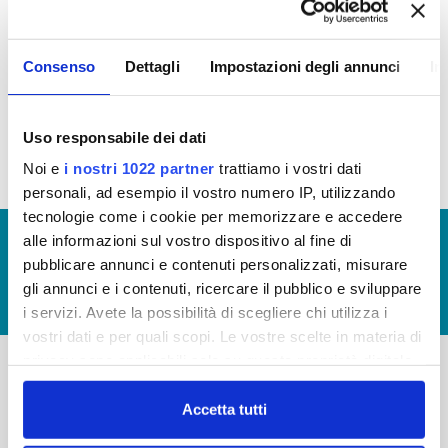
OPERE PUBBLICHE
Consenso
Dettagli
Impostazioni degli annunci
In
In questa sezione puoi trovare il
programma degli
interventi di Publiacqua 2020 - 2024
(visualizza
documentazione)
Uso responsabile dei dati
Noi e
i nostri 1022 partner
trattiamo i vostri dati
personali, ad esempio il vostro numero IP, utilizzando
tecnologie come i cookie per memorizzare e accedere
© Copyright 2017 - 2026
GLOSSARIO
alle informazioni sul vostro dispositivo al fine di
pubblicare annunci e contenuti personalizzati, misurare
GIUDICA IL SERVIZIO
gli annunci e i contenuti, ricercare il pubblico e sviluppare
LAVORA CON NOI
i servizi. Avete la possibilità di scegliere chi utilizza i
vostri dati e per quali scopi. Le vostre scelte in materia di
privacy sono applicabili solo su questa proprietà digitale
in cui avete effettuato le vostre scelte. È possibile
-
-
modificare o revocare il proprio consenso in qualsiasi
Accetta tutti
momento dalla Dichiarazione sui cookie o facendo clic
Publiacqua S.p.A
FAQ