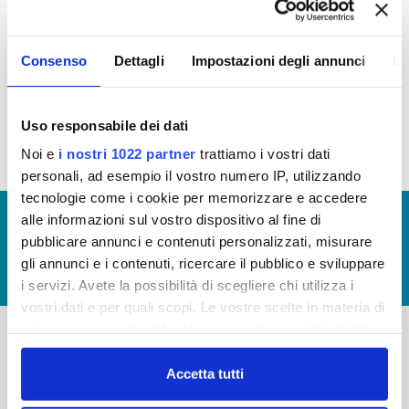
OPERE PUBBLICHE
Consenso
Dettagli
Impostazioni degli annunci
In
In questa sezione puoi trovare il
programma degli
interventi di Publiacqua 2020 - 2024
(visualizza
documentazione)
Uso responsabile dei dati
Noi e
i nostri 1022 partner
trattiamo i vostri dati
personali, ad esempio il vostro numero IP, utilizzando
tecnologie come i cookie per memorizzare e accedere
© Copyright 2017 - 2026
GLOSSARIO
alle informazioni sul vostro dispositivo al fine di
pubblicare annunci e contenuti personalizzati, misurare
GIUDICA IL SERVIZIO
gli annunci e i contenuti, ricercare il pubblico e sviluppare
LAVORA CON NOI
i servizi. Avete la possibilità di scegliere chi utilizza i
vostri dati e per quali scopi. Le vostre scelte in materia di
privacy sono applicabili solo su questa proprietà digitale
in cui avete effettuato le vostre scelte. È possibile
-
-
modificare o revocare il proprio consenso in qualsiasi
Accetta tutti
momento dalla Dichiarazione sui cookie o facendo clic
Publiacqua S.p.A
FAQ