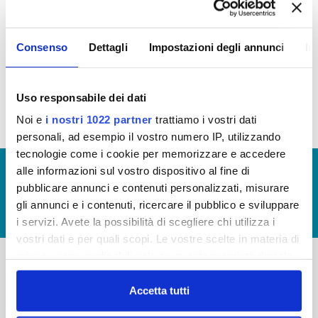
OPERE PUBBLICHE
Consenso
Dettagli
Impostazioni degli annunci
In
In questa sezione puoi trovare il
programma degli
interventi di Publiacqua 2020 - 2024
(visualizza
documentazione)
Uso responsabile dei dati
Noi e
i nostri 1022 partner
trattiamo i vostri dati
personali, ad esempio il vostro numero IP, utilizzando
tecnologie come i cookie per memorizzare e accedere
© Copyright 2017 - 2026
GLOSSARIO
alle informazioni sul vostro dispositivo al fine di
pubblicare annunci e contenuti personalizzati, misurare
GIUDICA IL SERVIZIO
gli annunci e i contenuti, ricercare il pubblico e sviluppare
LAVORA CON NOI
i servizi. Avete la possibilità di scegliere chi utilizza i
vostri dati e per quali scopi. Le vostre scelte in materia di
privacy sono applicabili solo su questa proprietà digitale
in cui avete effettuato le vostre scelte. È possibile
-
-
modificare o revocare il proprio consenso in qualsiasi
Accetta tutti
momento dalla Dichiarazione sui cookie o facendo clic
Publiacqua S.p.A
FAQ