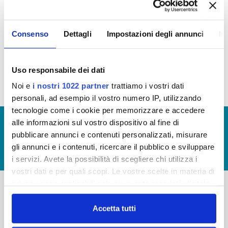
OPERE PUBBLICHE
Consenso
Dettagli
Impostazioni degli annunci
In
In questa sezione puoi trovare il
programma degli
interventi di Publiacqua 2020 - 2024
(visualizza
documentazione)
Uso responsabile dei dati
Noi e
i nostri 1022 partner
trattiamo i vostri dati
personali, ad esempio il vostro numero IP, utilizzando
tecnologie come i cookie per memorizzare e accedere
© Copyright 2017 - 2026
GLOSSARIO
alle informazioni sul vostro dispositivo al fine di
pubblicare annunci e contenuti personalizzati, misurare
GIUDICA IL SERVIZIO
gli annunci e i contenuti, ricercare il pubblico e sviluppare
LAVORA CON NOI
i servizi. Avete la possibilità di scegliere chi utilizza i
vostri dati e per quali scopi. Le vostre scelte in materia di
privacy sono applicabili solo su questa proprietà digitale
in cui avete effettuato le vostre scelte. È possibile
-
-
modificare o revocare il proprio consenso in qualsiasi
Accetta tutti
momento dalla Dichiarazione sui cookie o facendo clic
Publiacqua S.p.A
FAQ