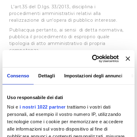
L'art.35 del D.lgs. 33/2013, disciplina i
procedimenti amministrativi relativi alla
realizzazione di un'opera di pubblico interesse.
Publiacqua pertanto, ai sensi di detta normativa,
pubblica il procedimento di esproprio quale
tipologia di atto amministrativo di propria
competenza.
In base all’art. 22 L.R. 69/2011 l'Autorità Idrica
Toscana può delegare, in tutto o in parte, i propri
poteri espropriativi al gestore del servizio idrico
Consenso
Dettagli
Impostazioni degli annunci
In
integrato, nell'ambito della convenzione di
affidamento del servizio i cui estremi sono
specificati in ogni atto del procedimento
Uso responsabile dei dati
espropriativo. Si rimanda al sito dell’
Autorità Idrica
Noi e
i nostri 1022 partner
trattiamo i vostri dati
Toscana
per tutte le informazioni connesse ai
procedimenti in essere.
personali, ad esempio il vostro numero IP, utilizzando
tecnologie come i cookie per memorizzare e accedere
Procedimenti ad istanza di parte
alle informazioni sul vostro dispositivo al fine di
In merito ai procedimenti di istanza di parte la
pubblicare annunci e contenuti personalizzati, misurare