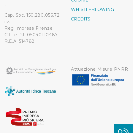
COOKIE
modificare o ritirare il tuo consenso in qualsiasi momento
-
WHISTLEBLOWING
dalla Dichiarazione sui cookie.
Cap. Soc. 150.280.056,72
CREDITS
i.v.
Utilizziamo dei cookie tecnici necessari per rendere
Reg Imprese Firenze
fruibile il sito web abilitandone funzionalità di base quali
C.F. e P.I. 05040110487
la navigazione sulle pagine e l'accesso alle aree
R.E.A. 514782
protette. In linea con le preferenze manifestate
dall’Utente e con i consensi dallo stesso prestati, i
cookie possono essere inoltre utilizzati per analizzare il
traffico sul nostro sito web, per personalizzare
Attuazione Misure PNRR
contenuti ed annunci e per fornire funzionalità dei social
media, condividendo informazioni sul modo in cui
l’Utente utilizza il nostro sito con i nostri partner. Tali
soggetti, che si occupano di analisi dei dati web,
pubblicità e social media, potrebbero combinare le
informazioni ricevute con altre informazioni che l’Utente
ha fornito loro o che hanno raccolto dal suo utilizzo dei
loro servizi.