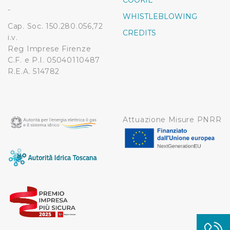
COOKIE
modificare o ritirare il tuo consenso in qualsiasi momento
-
WHISTLEBLOWING
dalla Dichiarazione sui cookie.
Cap. Soc. 150.280.056,72
CREDITS
i.v.
Utilizziamo dei cookie tecnici necessari per rendere
Reg Imprese Firenze
fruibile il sito web abilitandone funzionalità di base quali
C.F. e P.I. 05040110487
la navigazione sulle pagine e l'accesso alle aree
R.E.A. 514782
protette. In linea con le preferenze manifestate
dall’Utente e con i consensi dallo stesso prestati, i
cookie possono essere inoltre utilizzati per analizzare il
traffico sul nostro sito web, per personalizzare
Attuazione Misure PNRR
contenuti ed annunci e per fornire funzionalità dei social
media, condividendo informazioni sul modo in cui
l’Utente utilizza il nostro sito con i nostri partner. Tali
soggetti, che si occupano di analisi dei dati web,
pubblicità e social media, potrebbero combinare le
informazioni ricevute con altre informazioni che l’Utente
ha fornito loro o che hanno raccolto dal suo utilizzo dei
loro servizi.