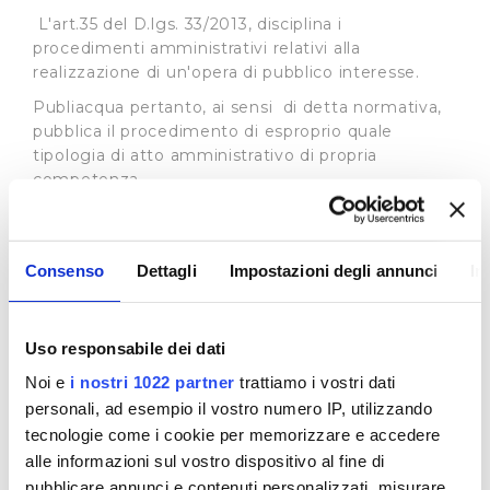
L'art.35 del D.lgs. 33/2013, disciplina i
procedimenti amministrativi relativi alla
realizzazione di un'opera di pubblico interesse.
Publiacqua pertanto, ai sensi di detta normativa,
pubblica il procedimento di esproprio quale
tipologia di atto amministrativo di propria
competenza.
In base all’art. 22 L.R. 69/2011 l'Autorità Idrica
Toscana può delegare, in tutto o in parte, i propri
poteri espropriativi al gestore del servizio idrico
Consenso
Dettagli
Impostazioni degli annunci
In
integrato, nell'ambito della convenzione di
affidamento del servizio i cui estremi sono
specificati in ogni atto del procedimento
Uso responsabile dei dati
espropriativo. Si rimanda al sito dell’
Autorità Idrica
Noi e
i nostri 1022 partner
trattiamo i vostri dati
Toscana
per tutte le informazioni connesse ai
procedimenti in essere.
personali, ad esempio il vostro numero IP, utilizzando
tecnologie come i cookie per memorizzare e accedere
Procedimenti ad istanza di parte
alle informazioni sul vostro dispositivo al fine di
In merito ai procedimenti di istanza di parte la
pubblicare annunci e contenuti personalizzati, misurare