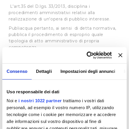
L'art.35 del D.lgs. 33/2013, disciplina i
procedimenti amministrativi relativi alla
realizzazione di un'opera di pubblico interesse.
Publiacqua pertanto, ai sensi di detta normativa,
pubblica il procedimento di esproprio quale
tipologia di atto amministrativo di propria
competenza.
In base all’art. 22 L.R. 69/2011 l'Autorità Idrica
Toscana può delegare, in tutto o in parte, i propri
poteri espropriativi al gestore del servizio idrico
Consenso
Dettagli
Impostazioni degli annunci
In
integrato, nell'ambito della convenzione di
affidamento del servizio i cui estremi sono
specificati in ogni atto del procedimento
Uso responsabile dei dati
espropriativo. Si rimanda al sito dell’
Autorità Idrica
Noi e
i nostri 1022 partner
trattiamo i vostri dati
Toscana
per tutte le informazioni connesse ai
procedimenti in essere.
personali, ad esempio il vostro numero IP, utilizzando
tecnologie come i cookie per memorizzare e accedere
Procedimenti ad istanza di parte
alle informazioni sul vostro dispositivo al fine di
In merito ai procedimenti di istanza di parte la
pubblicare annunci e contenuti personalizzati, misurare