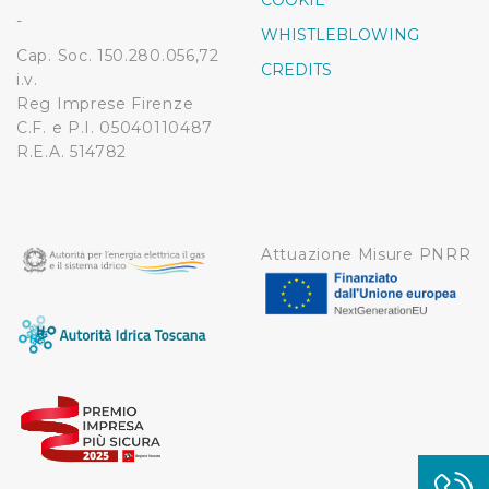
COOKIE
modificare o ritirare il tuo consenso in qualsiasi momento
-
WHISTLEBLOWING
dalla Dichiarazione sui cookie.
Cap. Soc. 150.280.056,72
CREDITS
i.v.
Utilizziamo dei cookie tecnici necessari per rendere
Reg Imprese Firenze
fruibile il sito web abilitandone funzionalità di base quali
C.F. e P.I. 05040110487
la navigazione sulle pagine e l'accesso alle aree
R.E.A. 514782
protette. In linea con le preferenze manifestate
dall’Utente e con i consensi dallo stesso prestati, i
cookie possono essere inoltre utilizzati per analizzare il
traffico sul nostro sito web, per personalizzare
Attuazione Misure PNRR
contenuti ed annunci e per fornire funzionalità dei social
media, condividendo informazioni sul modo in cui
l’Utente utilizza il nostro sito con i nostri partner. Tali
soggetti, che si occupano di analisi dei dati web,
pubblicità e social media, potrebbero combinare le
informazioni ricevute con altre informazioni che l’Utente
ha fornito loro o che hanno raccolto dal suo utilizzo dei
loro servizi.