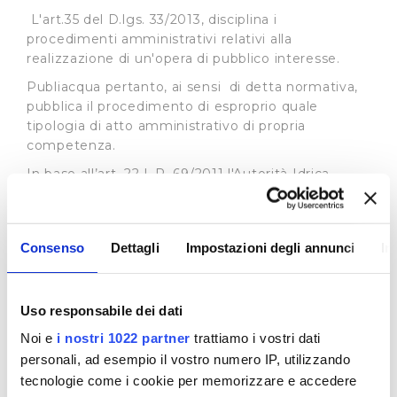
L'art.35 del D.lgs. 33/2013, disciplina i
procedimenti amministrativi relativi alla
realizzazione di un'opera di pubblico interesse.
Publiacqua pertanto, ai sensi di detta normativa,
pubblica il procedimento di esproprio quale
tipologia di atto amministrativo di propria
competenza.
In base all’art. 22 L.R. 69/2011 l'Autorità Idrica
Toscana può delegare, in tutto o in parte, i propri
poteri espropriativi al gestore del servizio idrico
integrato, nell'ambito della convenzione di
Consenso
Dettagli
Impostazioni degli annunci
In
affidamento del servizio i cui estremi sono
specificati in ogni atto del procedimento
espropriativo. Si rimanda al sito dell’
Autorità Idrica
Toscana
per tutte le informazioni connesse ai
Uso responsabile dei dati
procedimenti in essere.
Noi e
i nostri 1022 partner
trattiamo i vostri dati
Procedimenti ad istanza di parte
personali, ad esempio il vostro numero IP, utilizzando
tecnologie come i cookie per memorizzare e accedere
In merito ai procedimenti di istanza di parte la