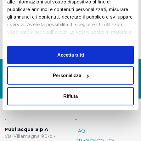
alle informazioni sul vostro dispositivo al fine di
Società non ha in capo tale tipologia di
pubblicare annunci e contenuti personalizzati, misurare
provvedimento.
gli annunci e i contenuti, ricercare il pubblico e sviluppare
i servizi. Avete la possibilità di scegliere chi utilizza i
vostri dati e per quali scopi. Le vostre scelte in materia di
privacy sono applicabili solo su questa proprietà digitale
in cui avete effettuato le vostre scelte. È possibile
modificare o revocare il proprio consenso in qualsiasi
Accetta tutti
momento dalla Dichiarazione sui cookie o facendo clic
© Copyright 2017 - 2026
GLOSSARIO
sull'icona di attivazione della privacy.
Personalizza
GIUDICA IL SERVIZIO
Con il tuo consenso, vorremmo anche:
LAVORA CON NOI
raccogliere informazioni sulla tua posizione
Rifiuta
geografica, con un'approssimazione di qualche
metro,
Identificare il tuo dispositivo, scansionandolo
-
-
attivamente alla ricerca di caratteristiche specifiche
Publiacqua S.p.A
FAQ
(impronte digitali).
Via Villamagna 90/c -
Approfondisci come vengono elaborati i tuoi dati personali