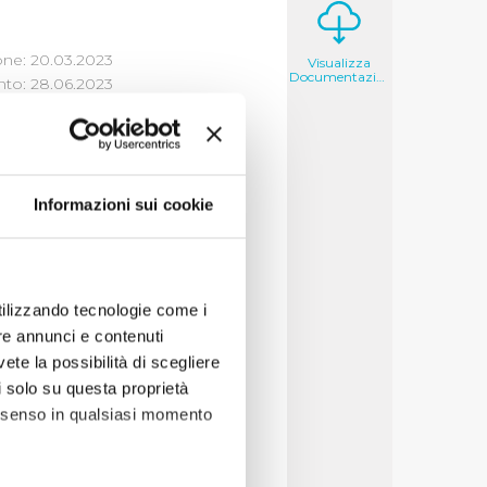
one: 20.03.2023
Visualizza
Documentazione
to: 28.06.2023
Informazioni sui cookie
i un'opera di
e tipologia di atto
utilizzando tecnologie come i
re annunci e contenuti
pri poteri
vete la possibilità di scegliere
nto del servizio i cui
li solo su questa proprietà
utorità Idrica
consenso in qualsiasi momento