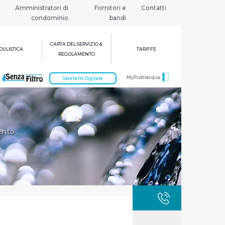
Amministratori di
Fornitori e
Contatti
condominio
bandi
CARTA DEL SERVIZIO &
ULISTICA
TARIFFE
REGOLAMENTO
MyPubliacqua
Sportello Digitale
ento
GUASTI
800 3