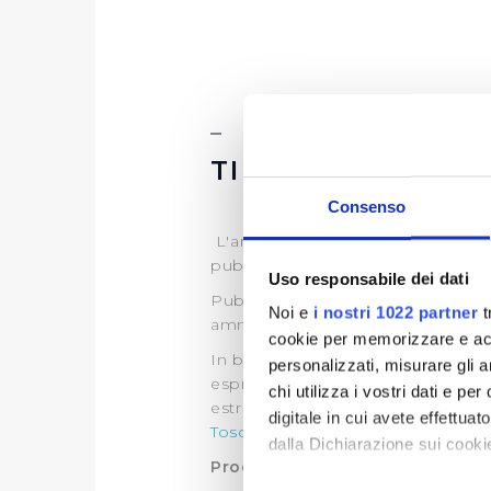
TIPOLOGIA DI P
Consenso
L'art.35 del D.lgs. 33/2013, discipl
pubblico interesse.
Uso responsabile dei dati
Publiacqua pertanto, ai sensi di 
Noi e
i nostri 1022 partner
t
amministrativo di propria compe
cookie per memorizzare e acce
In base all’art. 22 L.R. 69/2011 l'A
personalizzati, misurare gli an
espropriativi al gestore del serviz
chi utilizza i vostri dati e pe
estremi sono specificati in ogni a
digitale in cui avete effettua
Toscana
per tutte le informazioni
dalla Dichiarazione sui cookie
Procedimenti ad istanza di par