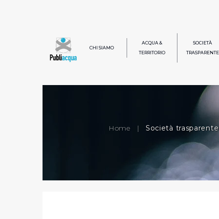
ACQUA &
SOCIETÀ
CHI SIAMO
TERRITORIO
TRASPARENTE
Home
|
Società trasparente