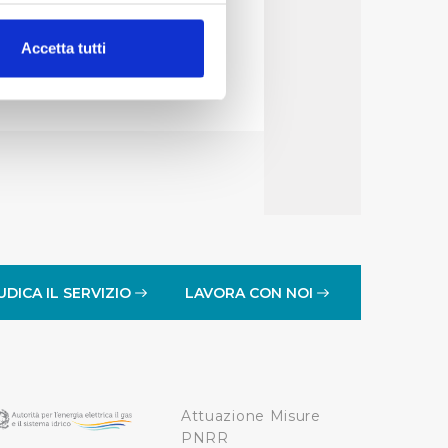
vvedimento
alche metro,
Accetta tutti
e specifiche (impronte
ezione dettagli
. Puoi
lità di base quali la
te dall’Utente e con i
affico sul nostro sito web,
idendo informazioni sul
 di analisi dei dati web,
UDICA IL SERVIZIO
LAVORA CON NOI
oni che l’Utente ha fornito
r le finalità sopra indicate.
Attuazione Misure
onando i singoli cookie
PNRR