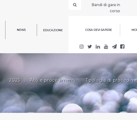
Bandi di gara in
corso
NEWS
COSA DEVI SAPERE
MOD
EDUCAZIONE
|
2023
|
Atti e procedimenti
|
Tipologia di procedim