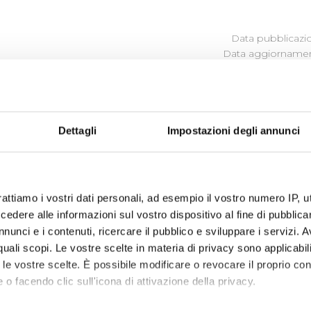
Data pubblicazi
Data aggiornamen
ROCEDIMENTO
Dettagli
Impostazioni degli annunci
ina i procedimenti amministrativi relativi alla realizzazione d
detta normativa, pubblica il procedimento di esproprio qual
rattiamo i vostri dati personali, ad esempio il vostro numero IP, 
tenza.
dere alle informazioni sul vostro dispositivo al fine di pubblica
utorità Idrica Toscana può delegare, in tutto o in parte, i pro
nunci e i contenuti, ricercare il pubblico e sviluppare i servizi. A
io idrico integrato, nell'ambito della convenzione di affidame
r quali scopi. Le vostre scelte in materia di privacy sono applicabi
tto del procedimento espropriativo. Si rimanda al sito dell’
A
to le vostre scelte. È possibile modificare o revocare il proprio 
 connesse ai procedimenti in essere.
 o facendo clic sull'icona di attivazione della privacy.
te